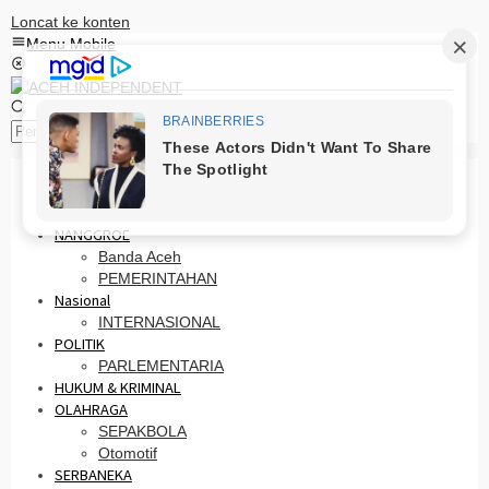
Loncat ke konten
Menu Mobile
Pencarian
HOME
PRO OTONOMI
NANGGROE
Banda Aceh
PEMERINTAHAN
Nasional
INTERNASIONAL
POLITIK
PARLEMENTARIA
HUKUM & KRIMINAL
OLAHRAGA
SEPAKBOLA
Otomotif
SERBANEKA