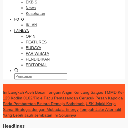
EKBIS
News
Kesehatan
FOTO
IKLAN
LAINNYA
OPINI
FEATURES
BUDAYA
PARIWISATA
PENDIDIKAN
EDITORIAL
TERKINI
Ini Langkah Aceh Besar Tangani Angin Kencang
Satgas TMMD Ke-
129 Kodim 0102/Pidie Pacu Pemasangan Cerucuk
Pesan Kapolda
Pada Pembaretan Bintara Remaja Satbrimob
USK Jajaki Kerja
Sama Strategis dengan Mubadala Energy
Tempuh Jalur Alternatif
Yang Lebih Jauh Jembatan Ini Solusinya
Headlines