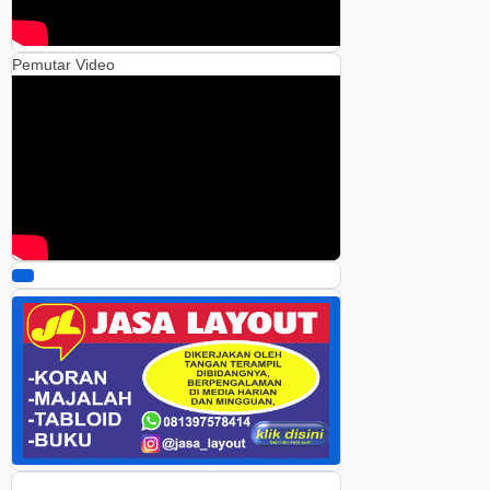
Pemutar Video
00:00
00:00
05:42