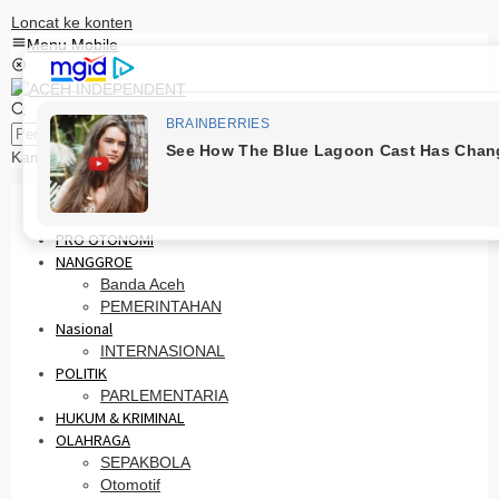
Loncat ke konten
Menu Mobile
Pencarian
Kamis, 6 Agustus 2026
HOME
PRO OTONOMI
NANGGROE
Banda Aceh
PEMERINTAHAN
Nasional
INTERNASIONAL
POLITIK
PARLEMENTARIA
HUKUM & KRIMINAL
OLAHRAGA
SEPAKBOLA
Otomotif