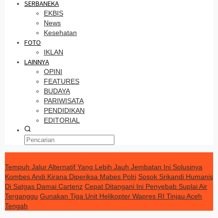
SERBANEKA
EKBIS
News
Kesehatan
FOTO
IKLAN
LAINNYA
OPINI
FEATURES
BUDAYA
PARIWISATA
PENDIDIKAN
EDITORIAL
TERKINI
Tempuh Jalur Alternatif Yang Lebih Jauh Jembatan Ini Solusinya
Kombes Andi Kirana Diperiksa Mabes Polri
Sosok Srikandi Humanis
Di Satgas Damai Cartenz
Cepat Ditangani Ini Penyebab Suplai Air
Terganggu
Gunakan Tiga Unit Helikopter Wapres RI Tinjau Aceh
Tengah