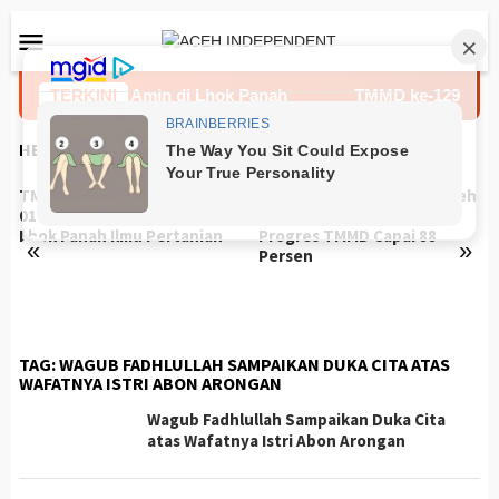
Loncat
Menu
ke
Mobile
konten
n Impian Umar Amin di Lhok Panah
TERKINI
TMMD ke-129 Kodim 0
HEADLINES
TMMD ke-129 Kodim
Rumah Reyot Barlian di Aceh
0102/Pidie Bekali Petani
Selatan Berubah Total,
Lhok Panah Ilmu Pertanian
Progres TMMD Capai 88
«
»
Persen
TAG:
WAGUB FADHLULLAH SAMPAIKAN DUKA CITA ATAS
WAFATNYA ISTRI ABON ARONGAN
Wagub Fadhlullah Sampaikan Duka Cita
atas Wafatnya Istri Abon Arongan