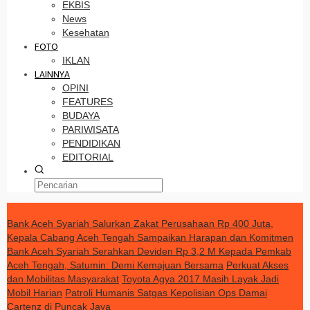
EKBIS
News
Kesehatan
FOTO
IKLAN
LAINNYA
OPINI
FEATURES
BUDAYA
PARIWISATA
PENDIDIKAN
EDITORIAL
TERKINI
Bank Aceh Syariah Salurkan Zakat Perusahaan Rp 400 Juta,
Kepala Cabang Aceh Tengah Sampaikan Harapan dan Komitmen
Bank Aceh Syariah Serahkan Deviden Rp 3,2 M Kepada Pemkab
Aceh Tengah, Satumin: Demi Kemajuan Bersama
Perkuat Akses
dan Mobilitas Masyarakat
Toyota Agya 2017 Masih Layak Jadi
Mobil Harian
Patroli Humanis Satgas Kepolisian Ops Damai
Cartenz di Puncak Jaya