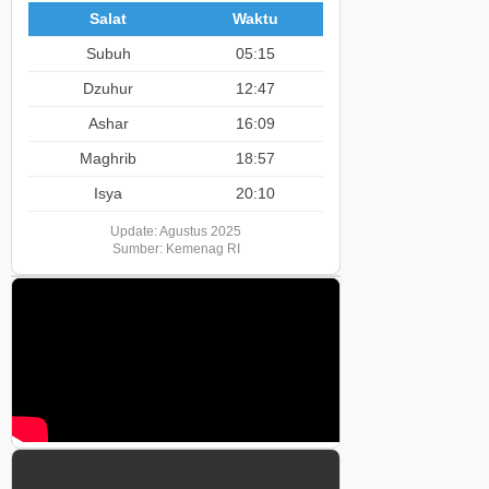
Salat
Waktu
Subuh
05:15
Dzuhur
12:47
Ashar
16:09
Maghrib
18:57
Isya
20:10
Update: Agustus 2025
Sumber: Kemenag RI