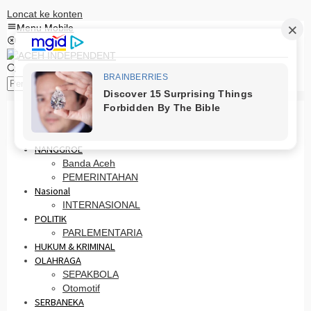
Loncat ke konten
Menu Mobile
Pencarian
HOME
PRO OTONOMI
NANGGROE
Banda Aceh
PEMERINTAHAN
Nasional
INTERNASIONAL
POLITIK
PARLEMENTARIA
HUKUM & KRIMINAL
OLAHRAGA
SEPAKBOLA
Otomotif
SERBANEKA