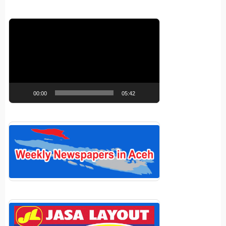
Pemutar
Video
00:00
05:42