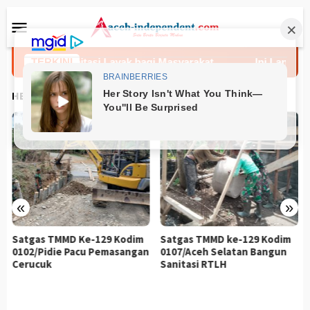
Loncat
Menu
ke
Mobile
konten
dirkan Sanitasi Layak bagi Masyarakat
TERKINI
Ini Langkah Ac
HEADLINES
«
»
Satgas TMMD Ke-129 Kodim
Satgas TMMD ke-129 Kodim
0102/Pidie Pacu Pemasangan
0107/Aceh Selatan Bangun
Cerucuk
Sanitasi RTLH