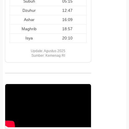
Subuh
05:15
Dzuhur
12:47
Ashar
16:09
Maghrib
18:57
Isya
20:10
Update: Agustus 2025
Sumber: Kemenag RI