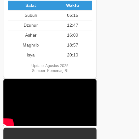
Salat
Waktu
Subuh
05:15
Dzuhur
12:47
Ashar
16:09
Maghrib
18:57
Isya
20:10
Update: Agustus 2025
Sumber: Kemenag RI