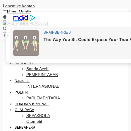
Loncat ke konten
Menu Mobile
Pencarian
HOME
PRO OTONOMI
NANGGROE
Banda Aceh
PEMERINTAHAN
Nasional
INTERNASIONAL
POLITIK
PARLEMENTARIA
HUKUM & KRIMINAL
OLAHRAGA
SEPAKBOLA
Otomotif
SERBANEKA