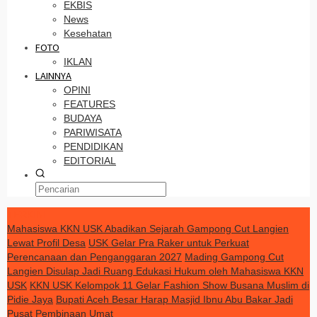
EKBIS
News
Kesehatan
FOTO
IKLAN
LAINNYA
OPINI
FEATURES
BUDAYA
PARIWISATA
PENDIDIKAN
EDITORIAL
TERKINI
Mahasiswa KKN USK Abadikan Sejarah Gampong Cut Langien
Lewat Profil Desa
USK Gelar Pra Raker untuk Perkuat
Perencanaan dan Penganggaran 2027
Mading Gampong Cut
Langien Disulap Jadi Ruang Edukasi Hukum oleh Mahasiswa KKN
USK
KKN USK Kelompok 11 Gelar Fashion Show Busana Muslim di
Pidie Jaya
Bupati Aceh Besar Harap Masjid Ibnu Abu Bakar Jadi
Pusat Pembinaan Umat