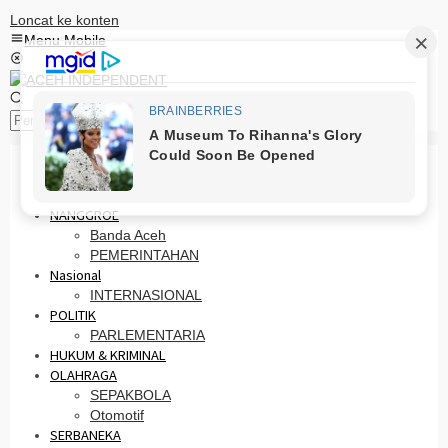
Loncat ke konten
Menu Mobile
Pencarian
HOME
PRO OTONOMI
NANGGROE
Banda Aceh
PEMERINTAHAN
Nasional
INTERNASIONAL
POLITIK
PARLEMENTARIA
HUKUM & KRIMINAL
OLAHRAGA
SEPAKBOLA
Otomotif
SERBANEKA