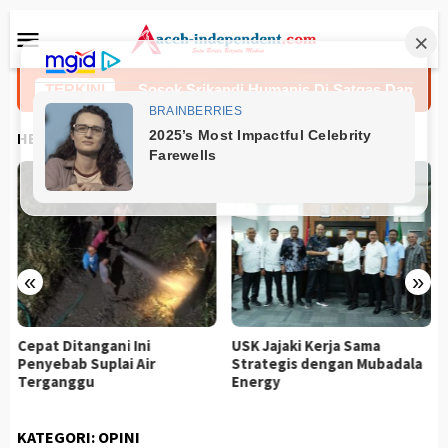
Loncat
Menu
ke
Mobile
konten
Polri
TERKINI
Sosok Srikandi Humanis Di Satgas Damai Cartenz
HEADLINES
«
»
Cepat Ditangani Ini
USK Jajaki Kerja Sama
Penyebab Suplai Air
Strategis dengan Mubadala
Terganggu
Energy
KATEGORI:
OPINI