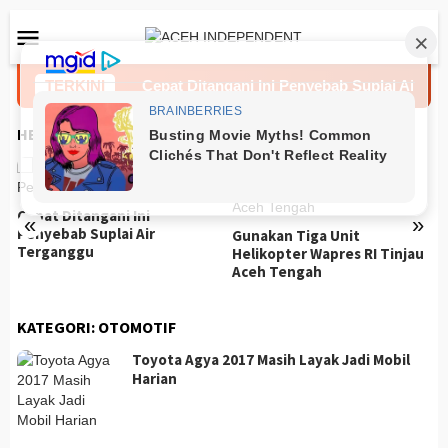
Loncat
Menu
ke
Mobile
konten
Cartenz
TERKINI
Cepat Ditangani Ini Penyebab Suplai Air Tergan
HEADLINES
Cepat Ditangani Ini
«
»
Penyebab Suplai Air
Gunakan Tiga Unit
Terganggu
Helikopter Wapres RI Tinjau
Aceh Tengah
KATEGORI:
OTOMOTIF
Toyota Agya 2017 Masih Layak Jadi Mobil
Harian