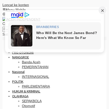
Loncat ke konten
Menu Mobile
Pencarian
Sabtu, 8 Agustus 2026
HOME
PRO OTONOMI
NANGGROE
Banda Aceh
PEMERINTAHAN
Nasional
INTERNASIONAL
POLITIK
PARLEMENTARIA
HUKUM & KRIMINAL
OLAHRAGA
SEPAKBOLA
Otomotif