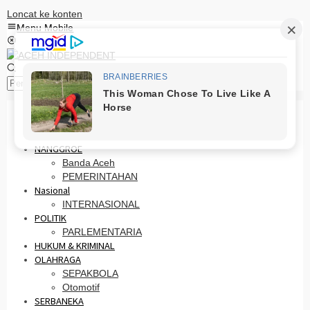
Loncat ke konten
Menu Mobile
Pencarian
HOME
PRO OTONOMI
NANGGROE
Banda Aceh
PEMERINTAHAN
Nasional
INTERNASIONAL
POLITIK
PARLEMENTARIA
HUKUM & KRIMINAL
OLAHRAGA
SEPAKBOLA
Otomotif
SERBANEKA