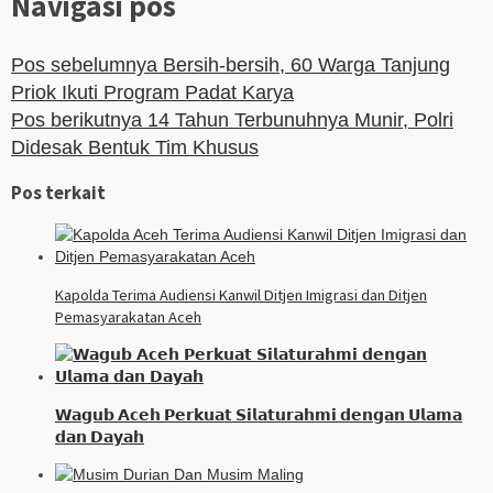
Navigasi pos
Pos sebelumnya
Bersih-bersih, 60 Warga Tanjung
Priok Ikuti Program Padat Karya
Pos berikutnya
14 Tahun Terbunuhnya Munir, Polri
Didesak Bentuk Tim Khusus
Pos terkait
Kapolda Terima Audiensi Kanwil Ditjen Imigrasi dan Ditjen
Pemasyarakatan Aceh
𝗪𝗮𝗴𝘂𝗯 𝗔𝗰𝗲𝗵 𝗣𝗲𝗿𝗸𝘂𝗮𝘁 𝗦𝗶𝗹𝗮𝘁𝘂𝗿𝗮𝗵𝗺𝗶 𝗱𝗲𝗻𝗴𝗮𝗻 𝗨𝗹𝗮𝗺𝗮
𝗱𝗮𝗻 𝗗𝗮𝘆𝗮𝗵