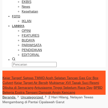
EKBIS
News
Kesehatan
FOTO
IKLAN
LAINNYA
OPINI
FEATURES
BUDAYA
PARIWISATA
PENDIDIKAN
EDITORIAL
TERKINI
Kejar Target! Satgas TMMD Aceh Selatan Tancap Gas Cor Box
Culvert
Kejar Target Air Bersih
Muktamar XVI Tapak Suci Resmi
Dibuka di Semarang
Antusiasme Tinggi Sebelum Race Day
BPBD
Bekerja Exstra Tangani Dampak Angin Kencang
Beranda
Uncategorized
2 Hari Hilang, Nelayan Tewas
Mengambang di Pantai Cipalawah Garut