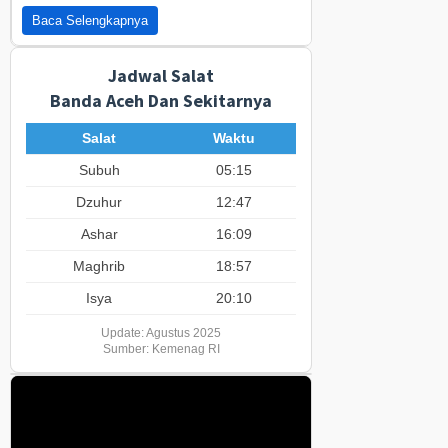
Baca Selengkapnya
Jadwal Salat
Banda Aceh Dan Sekitarnya
Salat
Waktu
Subuh
05:15
Dzuhur
12:47
Ashar
16:09
Maghrib
18:57
Isya
20:10
Update: Agustus 2025
Sumber: Kemenag RI