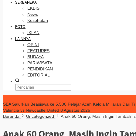
SERBANEKA
EKBIS
News
Kesehatan
FOTO
IKLAN
LAINNYA
OPINI
FEATURES
BUDAYA
PARIWISATA
PENDIDIKAN
EDITORIAL
TERKINI
SBA Salurkan Beasiswa ke 5.500 Pelajar
Aceh Kelola Miliaran Dari 
Valencia vs Newcastle United 8 Agustus 2026
Beranda
Uncategorized
Anak 60 Orang, Masih Ingin Tambah I
Anak 60 Orang, Masih Ingin Ta