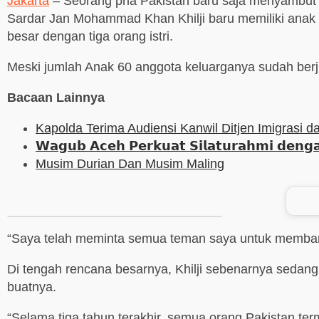
Jakarta
– Seorang pria Pakistan baru saja menyambut 
Sardar Jan Mohammad Khan Khilji baru memiliki anak k
besar dengan tiga orang istri.
Meski jumlah Anak 60 anggota keluarganya sudah berj
Bacaan Lainnya
Kapolda Terima Audiensi Kanwil Ditjen Imigrasi 
𝗪𝗮𝗴𝘂𝗯 𝗔𝗰𝗲𝗵 𝗣𝗲𝗿𝗸𝘂𝗮𝘁 𝗦𝗶𝗹𝗮𝘁𝘂𝗿𝗮𝗵𝗺𝗶 𝗱𝗲𝗻𝗴
Musim Durian Dan Musim Maling
“Saya telah meminta semua teman saya untuk membantu
Di tengah rencana besarnya, Khilji sebenarnya sedang
buatnya.
“Selama tiga tahun terakhir, semua orang Pakistan te