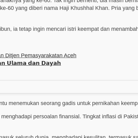
anaknya yang ke-60. Tak ingin berhenti, dia masih ber
e-60 yang diberi nama Haji Khushhal Khan. Pria yang b
ibun, ia tetap ingin mencari istri keempat dan menam
dan Ditjen Pemasyarakatan Aceh
𝗮𝗻 𝗨𝗹𝗮𝗺𝗮 𝗱𝗮𝗻 𝗗𝗮𝘆𝗮𝗵
 menemukan seorang gadis untuk pernikahan keempat say
 menghadapi persoalan finansial. Tingkat inflasi di Pa
rmasuk seluruh dunia, menghadapi kesulitan, termasuk s