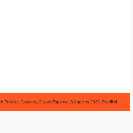
eh
Prediksi Coventry City vs Espanyol 8 Agustus 2026
Prediksi