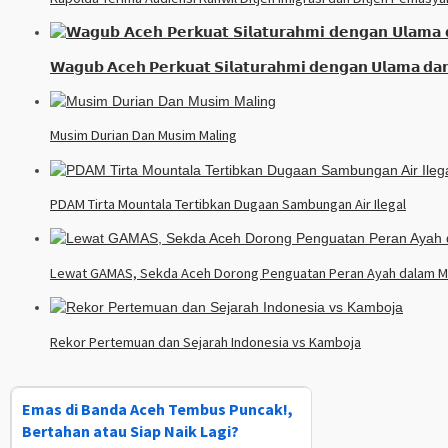
𝗪𝗮𝗴𝘂𝗯 𝗔𝗰𝗲𝗵 𝗣𝗲𝗿𝗸𝘂𝗮𝘁 𝗦𝗶𝗹𝗮𝘁𝘂𝗿𝗮𝗵𝗺𝗶 𝗱𝗲𝗻𝗴𝗮𝗻 𝗨𝗹𝗮𝗺𝗮 𝗱𝗮
Musim Durian Dan Musim Maling
PDAM Tirta Mountala Tertibkan Dugaan Sambungan Air Ilegal
Lewat GAMAS, Sekda Aceh Dorong Penguatan Peran Ayah dalam M
Rekor Pertemuan dan Sejarah Indonesia vs Kamboja
Emas di Banda Aceh Tembus Puncak!,
Bertahan atau Siap Naik Lagi?