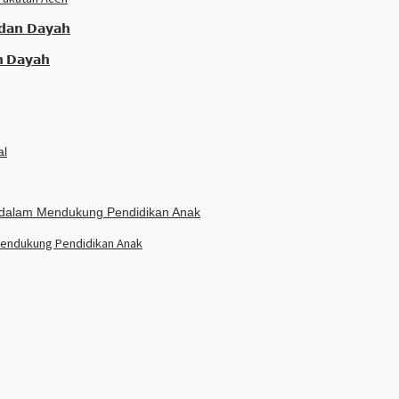
𝗻 𝗗𝗮𝘆𝗮𝗵
endukung Pendidikan Anak