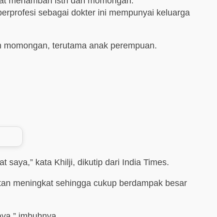
niat menambah istri dan momongan.
erprofesi sebagai dokter ini mempunyai keluarga
bah momongan, terutama anak perempuan.
a,” kata Khilji, dikutip dari India Times.
kistan meningkat sehingga cukup berdampak besar
aya,” imbuhnya.