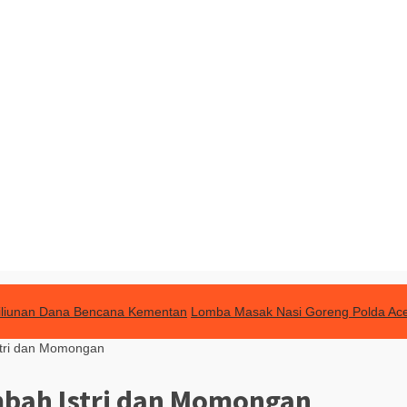
Triliunan Dana Bencana Kementan
Lomba Masak Nasi Goreng Polda Ac
stri dan Momongan
mbah Istri dan Momongan