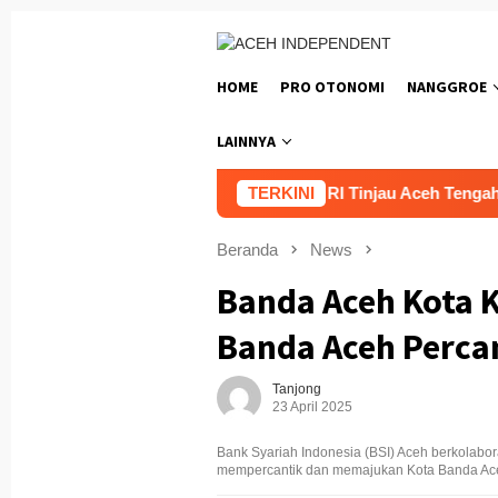
Loncat
ke
konten
HOME
PRO OTONOMI
NANGGROE
LAINNYA
akan Tiga Unit Helikopter Wapres RI Tinjau Aceh Tengah
TERKINI
Beranda
News
Banda Aceh Kota K
Banda Aceh Perca
Tanjong
23 April 2025
Bank Syariah Indonesia (BSI) Aceh berkolab
mempercantik dan memajukan Kota Banda Ace