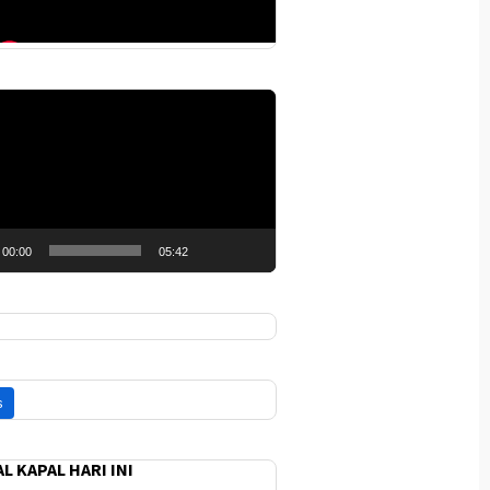
r
00:00
05:42
L KAPAL HARI INI