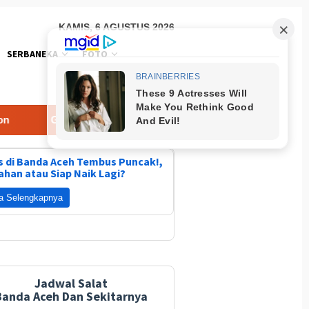
KAMIS, 6 AGUSTUS 2026
SERBANEKA
FOTO
Gebyar Kampung Merah Putih Berhadiah Rp150 Juta
 di Banda Aceh Tembus Puncak!,
ahan atau Siap Naik Lagi?
a Selengkapnya
Jadwal Salat
Banda Aceh Dan Sekitarnya