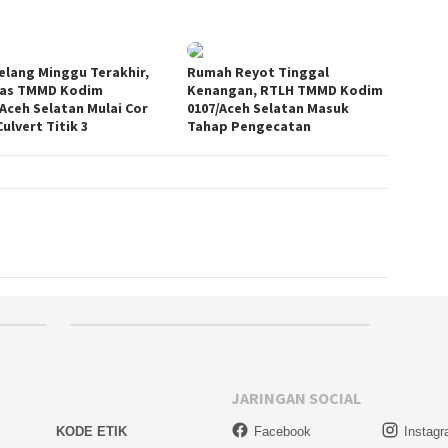
elang Minggu Terakhir,
Rumah Reyot Tinggal
as TMMD Kodim
Kenangan, RTLH TMMD Kodim
/Aceh Selatan Mulai Cor
0107/Aceh Selatan Masuk
ulvert Titik 3
Tahap Pengecatan
JARINGAN SOCIAL
KODE ETIK
Facebook
Instag