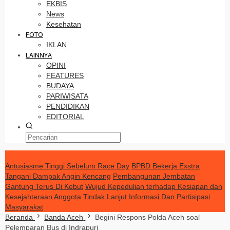
EKBIS
News
Kesehatan
FOTO
IKLAN
LAINNYA
OPINI
FEATURES
BUDAYA
PARIWISATA
PENDIDIKAN
EDITORIAL
TERKINI
Antusiasme Tinggi Sebelum Race Day
BPBD Bekerja Exstra
Tangani Dampak Angin Kencang
Pembangunan Jembatan
Gantung Terus Di Kebut
Wujud Kepedulian terhadap Kesiapan dan
Kesejahteraan Anggota
Tindak Lanjut Informasi Dan Partisipasi
Masyarakat
Beranda
Banda Aceh
Begini Respons Polda Aceh soal
Pelemparan Bus di Indrapuri