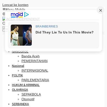
Loncat ke konten
Menu Mobile
Pencarian
HOME
PRO OTONOMI
NANGGROE
Banda Aceh
PEMERINTAHAN
Nasional
INTERNASIONAL
POLITIK
PARLEMENTARIA
HUKUM & KRIMINAL
OLAHRAGA
SEPAKBOLA
Otomotif
SERBANEKA