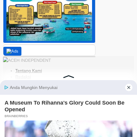
Tentang Kami
Redaksi
Kode Etik
Pedoman Media Siber
Disclaimer
Kebijakan Privasi
Jaringan Social
Facebook
Instagram
Youtube