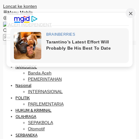
Loncat ke konten
Menu Mobile
Pencarian
HOME
PRO OTONOMI
NANGGROE
Banda Aceh
PEMERINTAHAN
Nasional
INTERNASIONAL
POLITIK
PARLEMENTARIA
HUKUM & KRIMINAL
OLAHRAGA
SEPAKBOLA
Otomotif
SERBANEKA