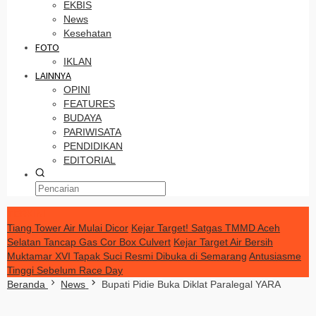
EKBIS
News
Kesehatan
FOTO
IKLAN
LAINNYA
OPINI
FEATURES
BUDAYA
PARIWISATA
PENDIDIKAN
EDITORIAL
TERKINI
Tiang Tower Air Mulai Dicor
Kejar Target! Satgas TMMD Aceh
Selatan Tancap Gas Cor Box Culvert
Kejar Target Air Bersih
Muktamar XVI Tapak Suci Resmi Dibuka di Semarang
Antusiasme
Tinggi Sebelum Race Day
Beranda
News
Bupati Pidie Buka Diklat Paralegal YARA