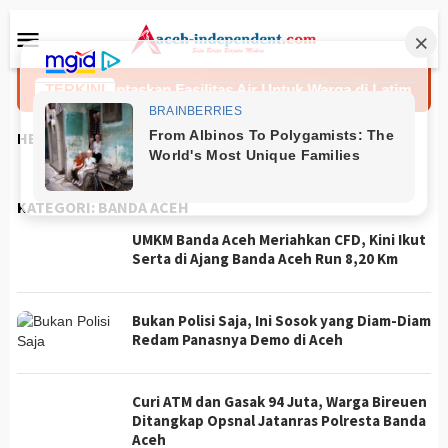
Loncat
Menu
ke
Mobile
konten
MD 129 Tuntaskan Fasilitas Air Untuk Warga di Latim
TERKINI
Ti
HEADLINES
KATEGORI:
BANDA ACEH
UMKM Banda Aceh Meriahkan CFD, Kini Ikut
Serta di Ajang Banda Aceh Run 8,20 Km
Bukan Polisi Saja, Ini Sosok yang Diam-Diam
Redam Panasnya Demo di Aceh
Curi ATM dan Gasak 94 Juta, Warga Bireuen
Ditangkap Opsnal Jatanras Polresta Banda
Aceh