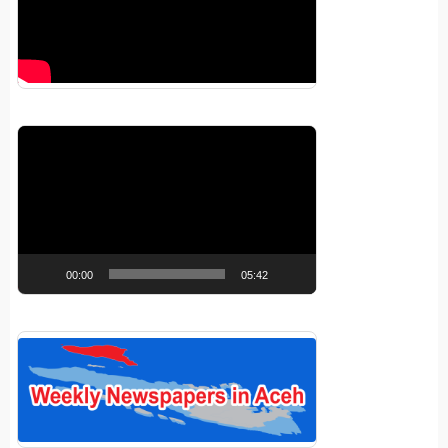
Pemutar
Video
00:00
05:42