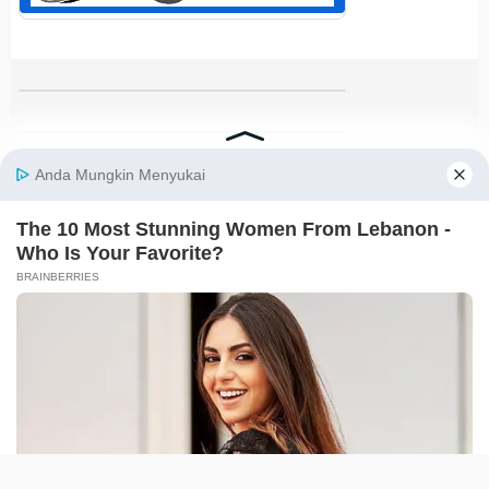
TENTANG KAMI
REDAKSI
KODE ETIK
PEDOMAN MEDIA SIBER
DISCLAIMER
KEBIJAKAN PRIVASI
JARINGAN SOCIAL
Facebook
Instagram
Youtube
RSS