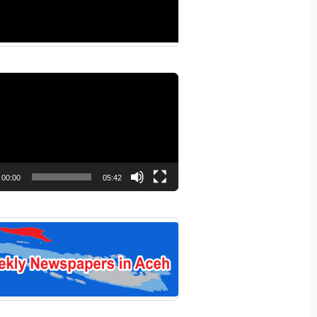
r
00:00
05:42