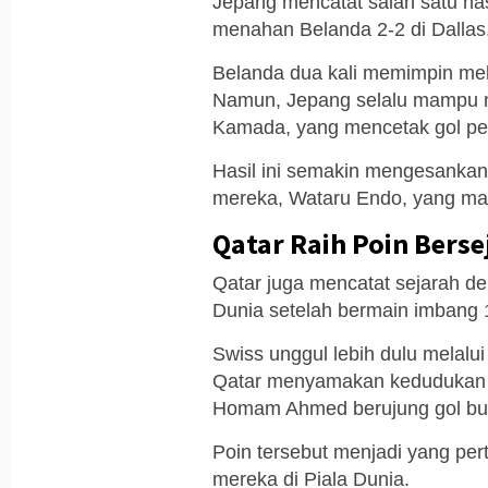
Jepang mencatat salah satu has
menahan Belanda 2-2 di Dallas
Belanda dua kali memimpin mela
Namun, Jepang selalu mampu m
Kamada, yang mencetak gol pe
Hasil ini semakin mengesankan
mereka, Wataru Endo, yang ma
Qatar Raih Poin Berse
Qatar juga mencatat sejarah de
Dunia setelah bermain imbang 
Swiss unggul lebih dulu melalu
Qatar menyamakan kedudukan p
Homam Ahmed berujung gol bun
Poin tersebut menjadi yang per
mereka di Piala Dunia.