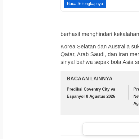
Baca Selengkapnya
berhasil menghindari kekalahan
Korea Selatan dan Australia s
Qatar, Arab Saudi, dan Iran me
sinyal bahwa sepak bola Asia s
BACAAN LAINNYA
Prediksi Coventry City vs
Pr
Espanyol 8 Agustus 2026
Ne
Ag