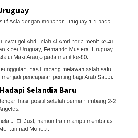
 Uruguay
ositif Asia dengan menahan Uruguay 1-1 pada
u lewat gol Abdulelah Al Amri pada menit ke-41
n kiper Uruguay, Fernando Muslera. Uruguay
lui Maxi Araujo pada menit ke-80.
eunggulan, hasil imbang melawan salah satu
 menjadi pencapaian penting bagi Arab Saudi.
 Hadapi Selandia Baru
engan hasil positif setelah bermain imbang 2-2
Angeles.
 melalui Eli Just, namun Iran mampu membalas
n Mohammad Mohebi.