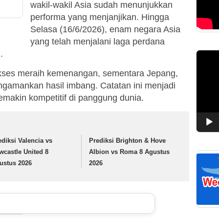
wakil-wakil Asia sudah menunjukkan
performa yang menjanjikan. Hingga
Selasa (16/6/2026), enam negara Asia
yang telah menjalani laga perdana
.
Pemuta
Video
ukses meraih kemenangan, sementara Jepang,
ngamankan hasil imbang. Catatan ini menjadi
emakin kompetitif di panggung dunia.
ediksi Valencia vs
Prediksi Brighton & Hove
wcastle United 8
Albion vs Roma 8 Agustus
ustus 2026
2026