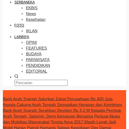
SERBANEKA
EKBIS
News
Kesehatan
FOTO
IKLAN
LAINNYA
OPINI
FEATURES
BUDAYA
PARIWISATA
PENDIDIKAN
EDITORIAL
TERKINI
Bank Aceh Syariah Salurkan Zakat Perusahaan Rp 400 Juta,
Kepala Cabang Aceh Tengah Sampaikan Harapan dan Komitmen
Bank Aceh Syariah Serahkan Deviden Rp 3,2 M Kepada Pemkab
Aceh Tengah, Satumin: Demi Kemajuan Bersama
Perkuat Akses
dan Mobilitas Masyarakat
Toyota Agya 2017 Masih Layak Jadi
Mobil Harian
Patroli Humanis Satgas Kepolisian Ops Damai