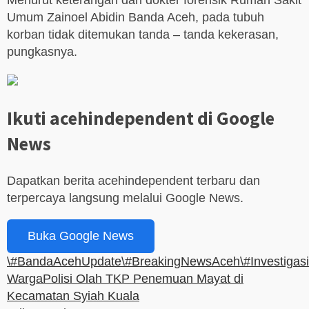
Menurut keterangan dari dokter forensik Rumah Sakit
Umum Zainoel Abidin Banda Aceh, pada tubuh
korban tidak ditemukan tanda – tanda kekerasan,
pungkasnya.
Ikuti acehindependent di Google
News
Dapatkan berita acehindependent terbaru dan
terpercaya langsung melalui Google News.
Buka Google News
\#BandaAcehUpdate
\#BreakingNewsAceh
\#Investigasi
Warga
Polisi Olah TKP Penemuan Mayat di
Kecamatan Syiah Kuala