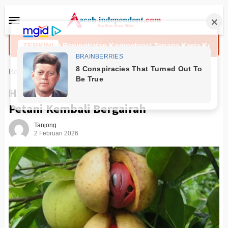
Loncat
Menu
ke
Mobile
konten
ng Peningkatan Kompetensi Tenaga Kerja Konstruksi Melalui Se
TERKINI
Beranda
News
Harga Pala di Barsela Mulai Bangkit,
Petani Kembali Bergairah
Tanjong
2 Februari 2026