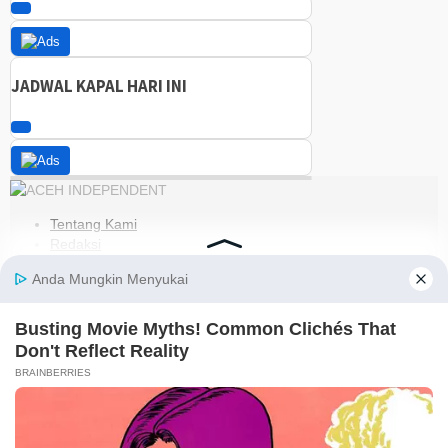
JADWAL KAPAL HARI INI
Tentang Kami
Redaksi
Kode Etik
Pedoman Media Siber
Disclaimer
Kebijakan Privasi
Jaringan Social
Facebook
Instagram
Youtube