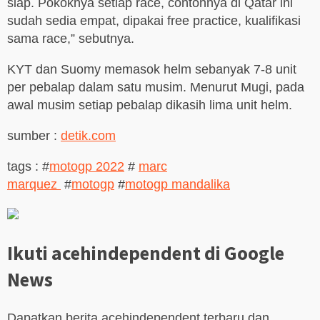
siap. Pokoknya setiap race, contohnya di Qatar ini
sudah sedia empat, dipakai free practice, kualifikasi
sama race,” sebutnya.
KYT dan Suomy memasok helm sebanyak 7-8 unit
per pebalap dalam satu musim. Menurut Mugi, pada
awal musim setiap pebalap dikasih lima unit helm.
sumber :
detik.com
tags : #
motogp 2022
#
marc
marquez
#
motogp
#
motogp mandalika
Ikuti acehindependent di Google
News
Dapatkan berita acehindependent terbaru dan