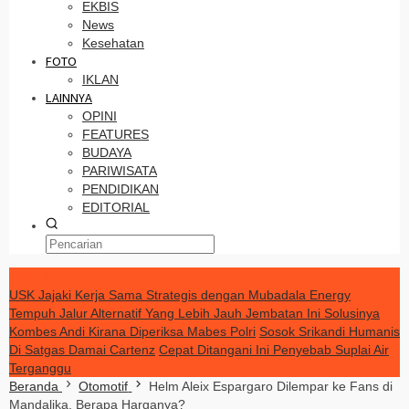
EKBIS
News
Kesehatan
FOTO
IKLAN
LAINNYA
OPINI
FEATURES
BUDAYA
PARIWISATA
PENDIDIKAN
EDITORIAL
TERKINI
USK Jajaki Kerja Sama Strategis dengan Mubadala Energy
Tempuh Jalur Alternatif Yang Lebih Jauh Jembatan Ini Solusinya
Kombes Andi Kirana Diperiksa Mabes Polri
Sosok Srikandi Humanis
Di Satgas Damai Cartenz
Cepat Ditangani Ini Penyebab Suplai Air
Terganggu
Beranda
Otomotif
Helm Aleix Espargaro Dilempar ke Fans di
Mandalika, Berapa Harganya?