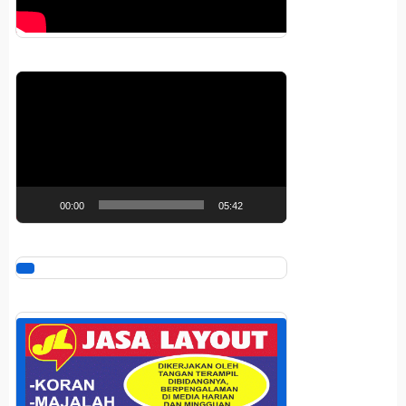
Pemutar
Video
00:00
05:42