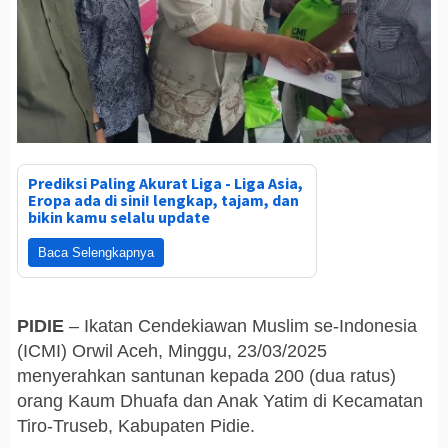
Prediksi Paling Akurat Liga - Liga Asia,
Eropa ada di sini! lengkap, tajam, dan
bikin kamu selalu update
Baca Selengkapnya
PIDIE
– Ikatan Cendekiawan Muslim se-Indonesia
(ICMI) Orwil Aceh, Minggu, 23/03/2025
menyerahkan santunan kepada 200 (dua ratus)
orang Kaum Dhuafa dan Anak Yatim di Kecamatan
Tiro-Truseb, Kabupaten Pidie.