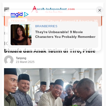
Loncat
Menu
ke
Mobile
konten
Prediksi Coventry City vs Espanyol 8 Agustus 2026
TERKINI
Beranda
News
ICMI Aceh Beri Santunan Kepada
Dhuafa dan Anak Yatim di Tiro, Pidie
Tanjong
23 Maret 2025