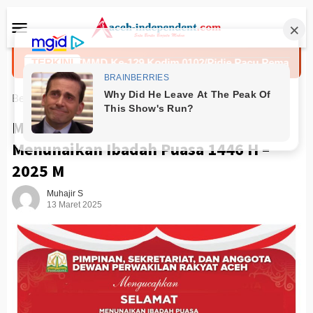
Loncat
Menu
ke
Mobile
konten
Satgas TMMD Ke-129 Kodim 0102/Pidie Pacu Pemasangan C
TERKINI
Beranda
IKLAN
Marhaban Ya Ramadan. Selamat
Menunaikan Ibadah Puasa 1446 H –
2025 M
Muhajir S
13 Maret 2025