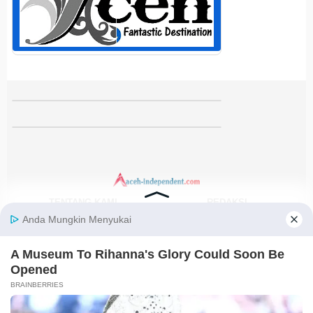
TENTANG KAMI
REDAKSI
KODE ETIK
PEDOMAN MEDIA SIBER
DISCLAIMER
KEBIJAKAN PRIVASI
JARINGAN SOCIAL
Facebook
Instagram
Youtube
RSS