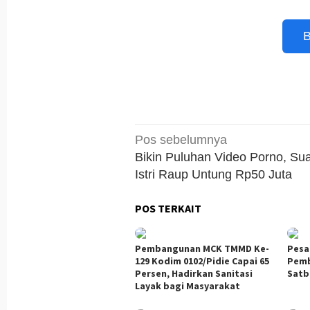
B
Navigasi
Pos sebelumnya
pos
Bikin Puluhan Video Porno, Su
Istri Raup Untung Rp50 Juta
POS TERKAIT
Pembangunan MCK TMMD Ke-
Pesa
129 Kodim 0102/Pidie Capai 65
Pemb
Persen, Hadirkan Sanitasi
Satb
Layak bagi Masyarakat