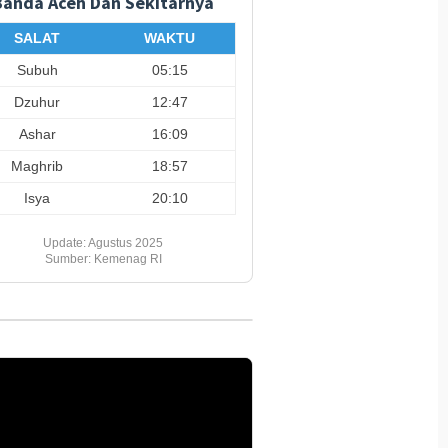
Banda Aceh Dan Sekitarnya
SALAT
WAKTU
Subuh
05:15
Dzuhur
12:47
Ashar
16:09
Maghrib
18:57
Isya
20:10
Update: Agustus 2025
Sumber: Kemenag RI