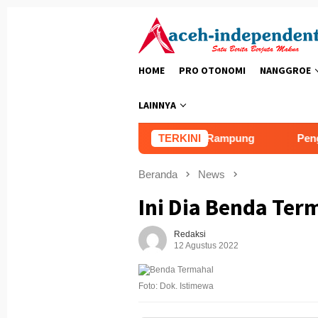
Loncat
ke
konten
HOME
PRO OTONOMI
NANGGROE
LAINNYA
akat
Rumah Impian Hampir Rampung
TERKINI
Pengecora
Beranda
News
Ini Dia Benda Term
Redaksi
12 Agustus 2022
Foto: Dok. Istimewa