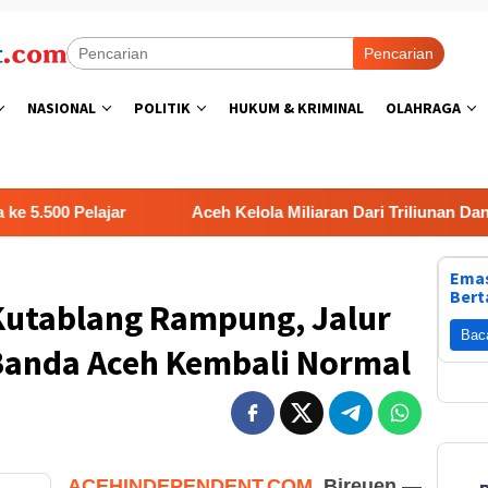
Pencarian
NASIONAL
POLITIK
HUKUM & KRIMINAL
OLAHRAGA
Pelajar
Aceh Kelola Miliaran Dari Triliunan Dana Benc
Emas
Bert
Kutablang Rampung, Jalur
Bac
anda Aceh Kembali Normal
ACEHINDEPENDENT.COM,
Bireuen
—