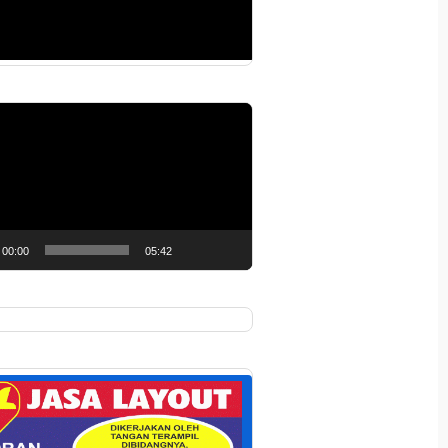
r
00:00
05:42