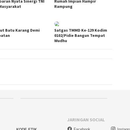
aran Nyata Sinergi TNI
Rumah Impian Hampir
Masyarakat
Rampung
ut Batu Karang Demi
Satgas TMMD Ke-129 Kodim
batan
0102/Pidie Bangun Tempat
Wudhu
JARINGAN SOCIAL
Facebook
Instag
KODE ETIK