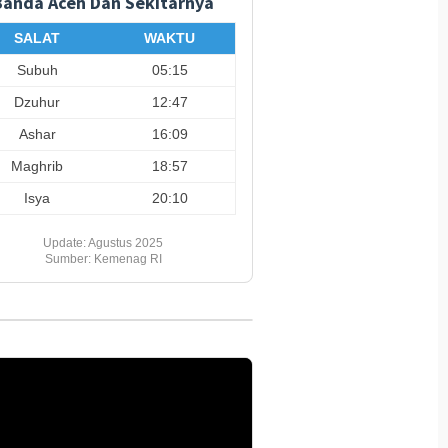
Banda Aceh Dan Sekitarnya
SALAT
WAKTU
Subuh
05:15
Dzuhur
12:47
Ashar
16:09
Maghrib
18:57
Isya
20:10
Update: Agustus 2025
Sumber: Kemenag RI