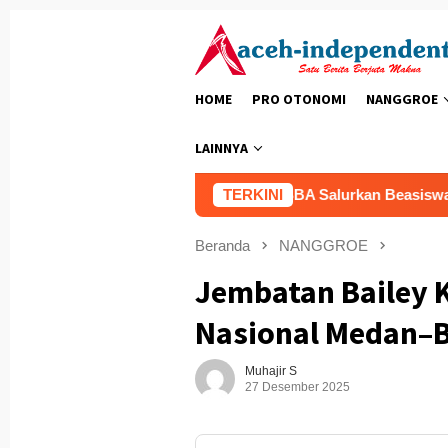
Loncat
ke
konten
HOME
PRO OTONOMI
NANGGROE
LAINNYA
SBA Salurkan Beasiswa ke 5.500 
TERKINI
Beranda
NANGGROE
Jembatan Bailey 
Nasional Medan–B
Muhajir S
27 Desember 2025