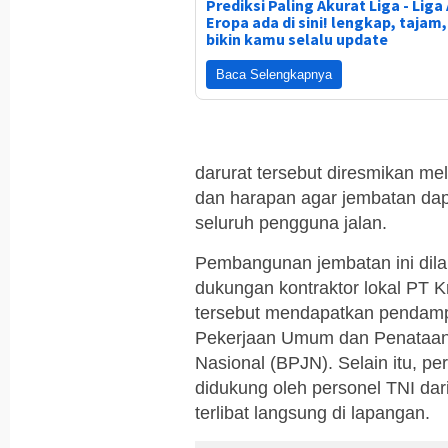
Prediksi Paling Akurat Liga - Liga 
Eropa ada di sini! lengkap, tajam
bikin kamu selalu update
Baca Selengkapnya
darurat tersebut diresmikan mel
dan harapan agar jembatan dap
seluruh pengguna jalan.
Pembangunan jembatan ini dila
dukungan kontraktor lokal PT 
tersebut mendapatkan pendampi
Pekerjaan Umum dan Penataan 
Nasional (BPJN). Selain itu, p
didukung oleh personel TNI da
terlibat langsung di lapangan.