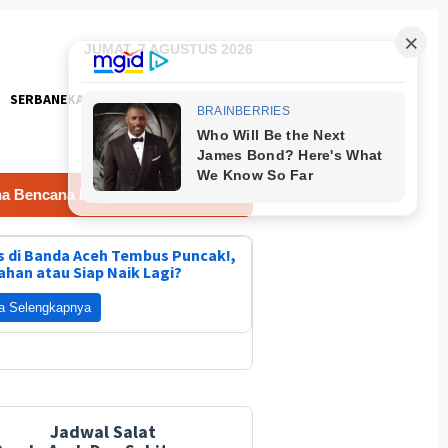
JUMAT, 7 AGUSTUS 2026
SERBANEKA
FOTO
ana Kementan
Lomba Masak Nasi Goreng Polda Aceh
 di Banda Aceh Tembus Puncak!,
ahan atau Siap Naik Lagi?
a Selengkapnya
Jadwal Salat