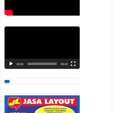
Pemutar
Video
00:00
05:42