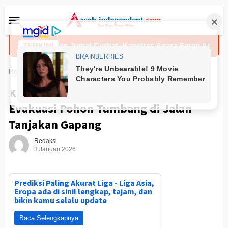
Loncat
Menu
ke
Mobile
konten
liling dan Jumat Curhat, Kapolres Agara Serap Aspirasi dan A
TERKINI
Beranda
NANGGROE
Kapolres Sabang Turun Langsung
Evakuasi Pohon Tumbang di Jalan
Tanjakan Gapang
Redaksi
3 Januari 2026
Prediksi Paling Akurat Liga - Liga Asia,
Eropa ada di sini! lengkap, tajam, dan
bikin kamu selalu update
Baca Selengkapnya