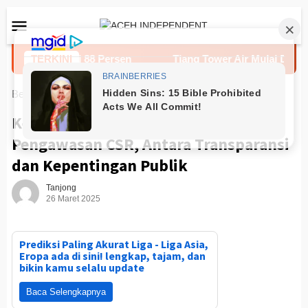
Loncat
Menu
ke
Mobile
konten
gres Capai 88 Persen
TERKINI
Tiang Tower Air Mulai Dicor
Beranda
News
Kewenangan Kepala Daerah dalam
Pengawasan CSR, Antara Transparansi
dan Kepentingan Publik
Tanjong
26 Maret 2025
Prediksi Paling Akurat Liga - Liga Asia,
Eropa ada di sini! lengkap, tajam, dan
bikin kamu selalu update
Baca Selengkapnya