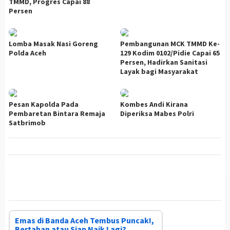
TMMD, Progres Capai 88
Persen
Lomba Masak Nasi Goreng
Pembangunan MCK TMMD Ke-
Polda Aceh
129 Kodim 0102/Pidie Capai 65
Persen, Hadirkan Sanitasi
Layak bagi Masyarakat
Pesan Kapolda Pada
Kombes Andi Kirana
Pembaretan Bintara Remaja
Diperiksa Mabes Polri
Satbrimob
Emas di Banda Aceh Tembus Puncak!,
Bertahan atau Siap Naik Lagi?