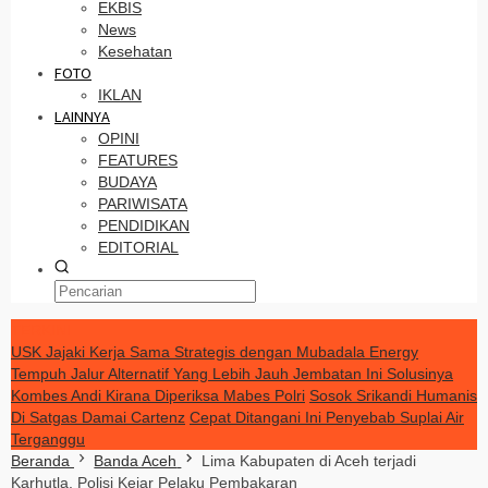
EKBIS
News
Kesehatan
FOTO
IKLAN
LAINNYA
OPINI
FEATURES
BUDAYA
PARIWISATA
PENDIDIKAN
EDITORIAL
TERKINI
USK Jajaki Kerja Sama Strategis dengan Mubadala Energy
Tempuh Jalur Alternatif Yang Lebih Jauh Jembatan Ini Solusinya
Kombes Andi Kirana Diperiksa Mabes Polri
Sosok Srikandi Humanis
Di Satgas Damai Cartenz
Cepat Ditangani Ini Penyebab Suplai Air
Terganggu
Beranda
Banda Aceh
Lima Kabupaten di Aceh terjadi
Karhutla, Polisi Kejar Pelaku Pembakaran