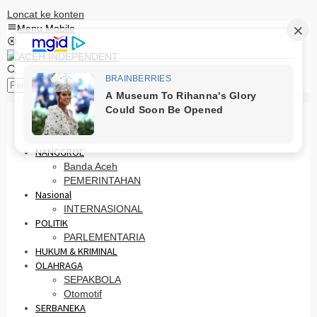
Loncat ke konten
Menu Mobile
Pencarian
HOME
PRO OTONOMI
NANGGROE
Banda Aceh
PEMERINTAHAN
Nasional
INTERNASIONAL
POLITIK
PARLEMENTARIA
HUKUM & KRIMINAL
OLAHRAGA
SEPAKBOLA
Otomotif
SERBANEKA