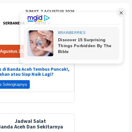
JUMAT, 7 AGUSTUS 2026
SERBANEKA
FOTO
s 2026
Prediksi Brighton & Hove Albion vs Roma 8 Agus
 di Banda Aceh Tembus Puncak!,
ahan atau Siap Naik Lagi?
a Selengkapnya
Jadwal Salat
Banda Aceh Dan Sekitarnya