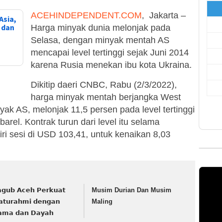
ACEHINDEPENDENT.COM
, Jakarta –
Asia,
, dan
Harga minyak dunia melonjak pada
Selasa, dengan minyak mentah AS
mencapai level tertinggi sejak Juni 2014
karena Rusia menekan ibu kota Ukraina.
Dikitip daeri CNBC, Rabu (2/3/2022),
harga minyak mentah berjangka West
yak AS, melonjak 11,5 persen pada level tertinggi
arel. Kontrak turun dari level itu selama
i sesi di USD 103,41, untuk kenaikan 8,03
𝗴𝘂𝗯 𝗔𝗰𝗲𝗵 𝗣𝗲𝗿𝗸𝘂𝗮𝘁
Musim Durian Dan Musim
𝗮𝘁𝘂𝗿𝗮𝗵𝗺𝗶 𝗱𝗲𝗻𝗴𝗮𝗻
Maling
𝗮𝗺𝗮 𝗱𝗮𝗻 𝗗𝗮𝘆𝗮𝗵