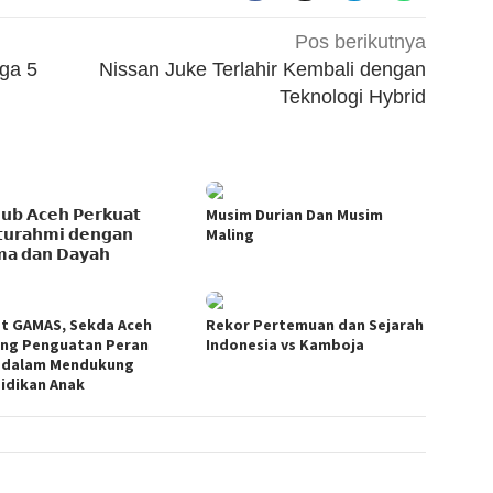
Pos berikutnya
iga 5
Nissan Juke Terlahir Kembali dengan
Teknologi Hybrid
𝘂𝗯 𝗔𝗰𝗲𝗵 𝗣𝗲𝗿𝗸𝘂𝗮𝘁
Musim Durian Dan Musim
𝘁𝘂𝗿𝗮𝗵𝗺𝗶 𝗱𝗲𝗻𝗴𝗮𝗻
Maling
𝗺𝗮 𝗱𝗮𝗻 𝗗𝗮𝘆𝗮𝗵
t GAMAS, Sekda Aceh
Rekor Pertemuan dan Sejarah
ng Penguatan Peran
Indonesia vs Kamboja
 dalam Mendukung
idikan Anak