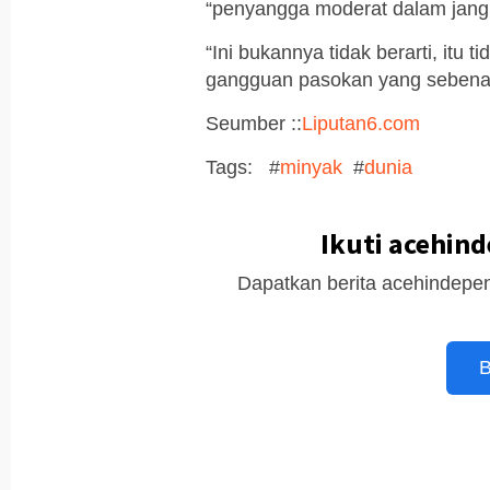
“penyangga moderat dalam jang
“Ini bukannya tidak berarti, itu 
gangguan pasokan yang sebenarn
Seumber ::
Liputan6.com
Tags: #
minyak
#
dunia
Ikuti acehin
Dapatkan berita acehindepen
B