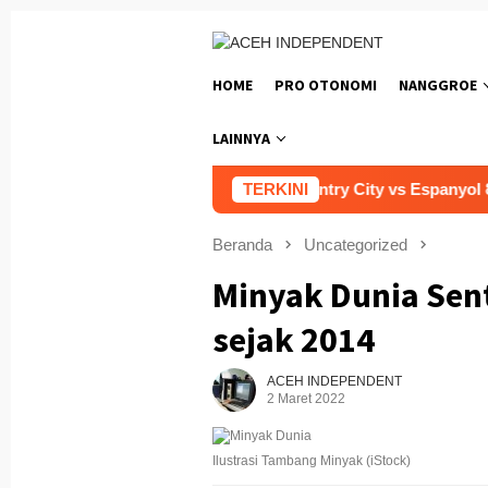
Loncat
ke
konten
HOME
PRO OTONOMI
NANGGROE
LAINNYA
 Polda Aceh
Prediksi Coventry City vs Espanyol 8 Agus
TERKINI
Beranda
Uncategorized
Minyak Dunia Sent
sejak 2014
ACEH INDEPENDENT
2 Maret 2022
Ilustrasi Tambang Minyak (iStock)