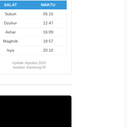
SALAT
WAKTU
Subuh
05:15
Dzuhur
12:47
Ashar
16:09
Maghrib
18:57
Isya
20:10
Update: Agustus 2025
Sumber: Kemenag RI