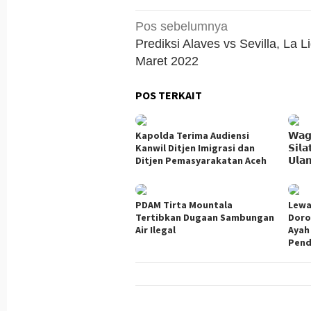
Navigasi
Pos sebelumnya
pos
Prediksi Alaves vs Sevilla, La L
Maret 2022
POS TERKAIT
Kapolda Terima Audiensi
𝗪𝗮𝗴
Kanwil Ditjen Imigrasi dan
𝗦𝗶𝗹
Ditjen Pemasyarakatan Aceh
𝗨𝗹𝗮
PDAM Tirta Mountala
Lewa
Tertibkan Dugaan Sambungan
Doro
Air Ilegal
Ayah
Pend