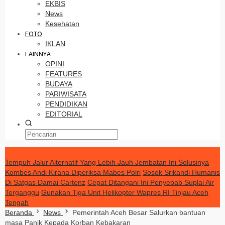
EKBIS
News
Kesehatan
FOTO
IKLAN
LAINNYA
OPINI
FEATURES
BUDAYA
PARIWISATA
PENDIDIKAN
EDITORIAL
TERKINI
Tempuh Jalur Alternatif Yang Lebih Jauh Jembatan Ini Solusinya
Kombes Andi Kirana Diperiksa Mabes Polri
Sosok Srikandi Humanis
Di Satgas Damai Cartenz
Cepat Ditangani Ini Penyebab Suplai Air
Terganggu
Gunakan Tiga Unit Helikopter Wapres RI Tinjau Aceh
Tengah
Beranda
News
Pemerintah Aceh Besar Salurkan bantuan
masa Panik Kepada Korban Kebakaran