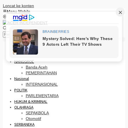
Loncat ke konten
Menu Mobile
Pencarian
HOME
PRO OTONOMI
NANGGROE
Banda Aceh
PEMERINTAHAN
Nasional
INTERNASIONAL
POLITIK
PARLEMENTARIA
HUKUM & KRIMINAL
OLAHRAGA
SEPAKBOLA
Otomotif
SERBANEKA