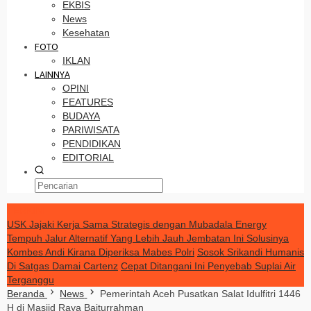
EKBIS
News
Kesehatan
FOTO
IKLAN
LAINNYA
OPINI
FEATURES
BUDAYA
PARIWISATA
PENDIDIKAN
EDITORIAL
TERKINI
USK Jajaki Kerja Sama Strategis dengan Mubadala Energy
Tempuh Jalur Alternatif Yang Lebih Jauh Jembatan Ini Solusinya
Kombes Andi Kirana Diperiksa Mabes Polri
Sosok Srikandi Humanis
Di Satgas Damai Cartenz
Cepat Ditangani Ini Penyebab Suplai Air
Terganggu
Beranda
News
Pemerintah Aceh Pusatkan Salat Idulfitri 1446
H di Masjid Raya Baiturrahman