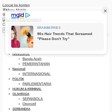
Loncat ke konten
Menu Mobile
Pencarian
HOME
PRO OTONOMI
NANGGROE
Banda Aceh
PEMERINTAHAN
Nasional
INTERNASIONAL
POLITIK
PARLEMENTARIA
HUKUM & KRIMINAL
OLAHRAGA
SEPAKBOLA
Otomotif
SERBANEKA