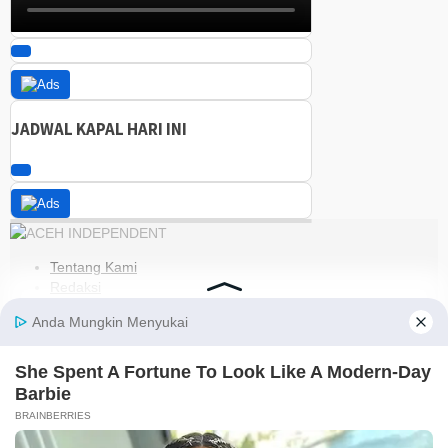
JADWAL KAPAL HARI INI
Tentang Kami
Redaksi
Kode Etik
Pedoman Media Siber
Disclaimer
Kebijakan Privasi
Jaringan Social
Facebook