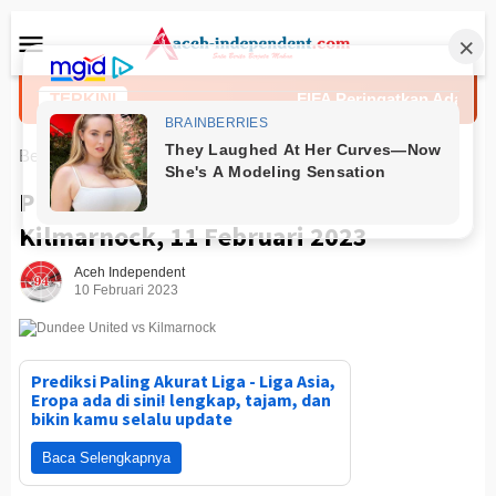
Loncat
Menu
ke
Mobile
konten
TERKINI
FIFA Peringatkan Adanya Upaya 
Beranda
SEPAKBOLA
Prediksi Dundee United vs
Kilmarnock, 11 Februari 2023
Aceh Independent
10 Februari 2023
Prediksi Paling Akurat Liga - Liga Asia,
Eropa ada di sini! lengkap, tajam, dan
bikin kamu selalu update
Baca Selengkapnya