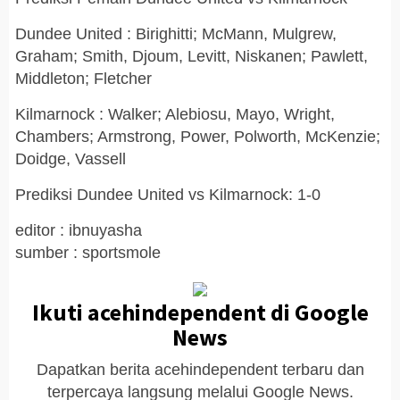
Dundee United : Birighitti; McMann, Mulgrew,
Graham; Smith, Djoum, Levitt, Niskanen; Pawlett,
Middleton; Fletcher
Kilmarnock : Walker; Alebiosu, Mayo, Wright,
Chambers; Armstrong, Power, Polworth, McKenzie;
Doidge, Vassell
Prediksi Dundee United vs Kilmarnock: 1-0
editor : ibnuyasha
sumber : sportsmole
Ikuti acehindependent di Google
News
Dapatkan berita acehindependent terbaru dan
terpercaya langsung melalui Google News.