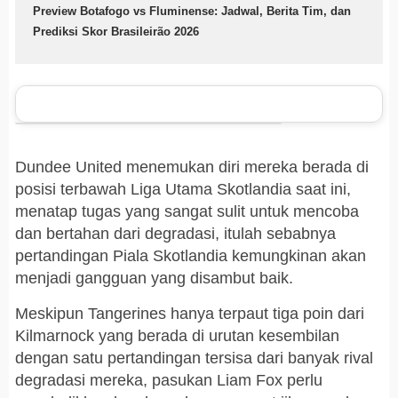
Preview Botafogo vs Fluminense: Jadwal, Berita Tim, dan
Prediksi Skor Brasileirão 2026
Dundee United menemukan diri mereka berada di
posisi terbawah Liga Utama Skotlandia saat ini,
menatap tugas yang sangat sulit untuk mencoba
dan bertahan dari degradasi, itulah sebabnya
pertandingan Piala Skotlandia kemungkinan akan
menjadi gangguan yang disambut baik.
Meskipun Tangerines hanya terpaut tiga poin dari
Kilmarnock yang berada di urutan kesembilan
dengan satu pertandingan tersisa dari banyak rival
degradasi mereka, pasukan Liam Fox perlu