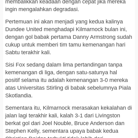
membalikkan keadaan dengan cepat jika mereka
ingin mengalahkan degradasi.
Pertemuan ini akan menjadi yang kedua kalinya
Dundee United menghadapi Kilmarnock bulan ini,
dengan gol babak pertama Danny Armstrong sudah
cukup untuk memberi tim tamu kemenangan hari
Sabtu terakhir kali.
Sisi Fox sedang dalam lima pertandingan tanpa
kemenangan di liga, dengan satu-satunya hal
positif selama itu adalah kemenangan 3-0 mereka
atas Universitas Stirling di babak sebelumnya Piala
Skotlandia.
Sementara itu, Kilmarnock merasakan kekalahan di
jalan lagi terakhir kali, kalah 3-1 dari Livingston
berkat gol dari Joel Nouble, Bruce Anderson dan
Stephen Kelly, sementara upaya babak kedua