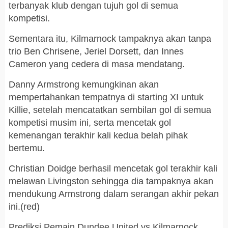
terbanyak klub dengan tujuh gol di semua
kompetisi.
Sementara itu, Kilmarnock tampaknya akan tanpa
trio Ben Chrisene, Jeriel Dorsett, dan Innes
Cameron yang cedera di masa mendatang.
Danny Armstrong kemungkinan akan
mempertahankan tempatnya di starting XI untuk
Killie, setelah mencatatkan sembilan gol di semua
kompetisi musim ini, serta mencetak gol
kemenangan terakhir kali kedua belah pihak
bertemu.
Christian Doidge berhasil mencetak gol terakhir kali
melawan Livingston sehingga dia tampaknya akan
mendukung Armstrong dalam serangan akhir pekan
ini.(red)
Prediksi Pemain Dundee United vs Kilmarnock