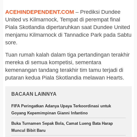
ACEHINDEPENDENT.COM
– Prediksi Dundee
United vs Kilmarnock, Tempat di perempat final
Piala Skotlandia dipertaruhkan saat Dundee United
menjamu Kilmarnock di Tannadice Park pada Sabtu
sore.
Tuan rumah kalah dalam tiga pertandingan terakhir
mereka di semua kompetisi, sementara
kemenangan tandang terakhir tim tamu terjadi di
putaran kedua Piala Skotlandia melawan Hearts.
BACAAN LAINNYA
FIFA Peringatkan Adanya Upaya Terkoordinasi untuk
Goyang Kepemimpinan Gianni Infantino
Buka Turnamen Sepak Bola, Camat Lueng Bata Harap
Muncul Bibit Baru