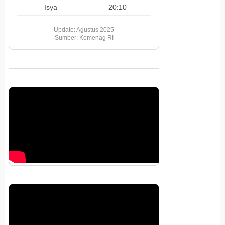
Isya
20:10
Update: Agustus 2025
Sumber: Kemenag RI
Pemutar
Video