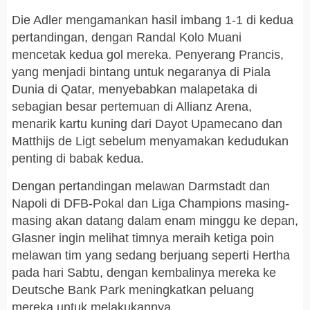
Die Adler mengamankan hasil imbang 1-1 di kedua
pertandingan, dengan Randal Kolo Muani
mencetak kedua gol mereka. Penyerang Prancis,
yang menjadi bintang untuk negaranya di Piala
Dunia di Qatar, menyebabkan malapetaka di
sebagian besar pertemuan di Allianz Arena,
menarik kartu kuning dari Dayot Upamecano dan
Matthijs de Ligt sebelum menyamakan kedudukan
penting di babak kedua.
Dengan pertandingan melawan Darmstadt dan
Napoli di DFB-Pokal dan Liga Champions masing-
masing akan datang dalam enam minggu ke depan,
Glasner ingin melihat timnya meraih ketiga poin
melawan tim yang sedang berjuang seperti Hertha
pada hari Sabtu, dengan kembalinya mereka ke
Deutsche Bank Park meningkatkan peluang
mereka untuk melakukannya.