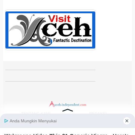
TENTANG KAMI
REDAKSI
KODE ETIK
PEDOMAN MEDIA SIBER
DISCLAIMER
KEBIJAKAN PRIVASI