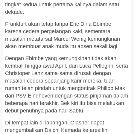
tingkat kedua untuk pertama kalinya dalam satu
dekade.
Frankfurt akan tetap tanpa Eric Dina Ebimbe
karena cedera pergelangan kaki, sementara
masalah metatarsal Marcel Wenig kemungkinan
akan membuat anak muda itu absen sekali lagi.
Dengan Ebimbe yang kemungkinan tidak akan
kembali hingga awal April, dan Luca Pellegrini serta
Christoper Lenz sama-sama dirusak dengan
masalah cedera sepanjang karir mereka, tuan
rumah telah pindah untuk mengontrak Philipp Max
dari PSV Eindhoven dengan status pinjaman dalam
beberapa hari terakhir. Bek kiri itu bisa melakukan
debut penuhnya pada hari Sabtu.
Di tempat lain di lapangan, Glasner dapat
mengembalikan Daichi Kamada ke area lini