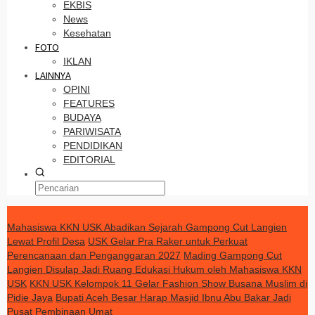
EKBIS
News
Kesehatan
FOTO
IKLAN
LAINNYA
OPINI
FEATURES
BUDAYA
PARIWISATA
PENDIDIKAN
EDITORIAL
TERKINI
Mahasiswa KKN USK Abadikan Sejarah Gampong Cut Langien
Lewat Profil Desa
USK Gelar Pra Raker untuk Perkuat
Perencanaan dan Penganggaran 2027
Mading Gampong Cut
Langien Disulap Jadi Ruang Edukasi Hukum oleh Mahasiswa KKN
USK
KKN USK Kelompok 11 Gelar Fashion Show Busana Muslim di
Pidie Jaya
Bupati Aceh Besar Harap Masjid Ibnu Abu Bakar Jadi
Pusat Pembinaan Umat