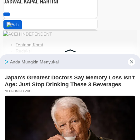
JADWAL KAPAL HARI INI
Tentang Kami
Redaksi
Kode Etik
Pedoman Media Siber
Disclaimer
Kebijakan Privasi
Jaringan Social
Facebook
Instagram
Youtube
RSS
@2021-2026 PT. GLOBAL BERKAH MULTIMEDIA