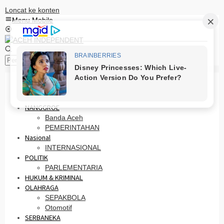
Loncat ke konten
Menu Mobile
Pencarian
HOME
PRO OTONOMI
NANGGROE
Banda Aceh
PEMERINTAHAN
Nasional
INTERNASIONAL
POLITIK
PARLEMENTARIA
HUKUM & KRIMINAL
OLAHRAGA
SEPAKBOLA
Otomotif
SERBANEKA