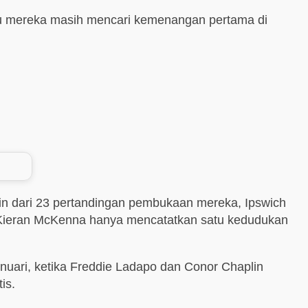
amu mereka masih mencari kemenangan pertama di
in dari 23 pertandingan pembukaan mereka, Ipswich
n Kieran McKenna hanya mencatatkan satu kedudukan
uari, ketika Freddie Ladapo dan Conor Chaplin
is.