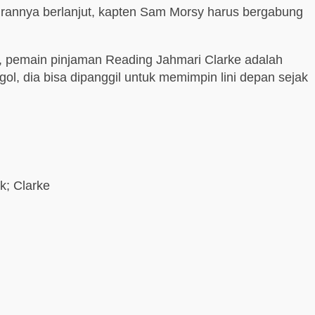
dirannya berlanjut, kapten Sam Morsy harus bergabung
, pemain pinjaman Reading Jahmari Clarke adalah
l, dia bisa dipanggil untuk memimpin lini depan sejak
k; Clarke