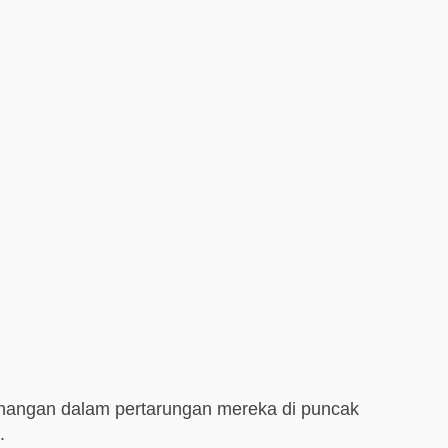
menangan dalam pertarungan mereka di puncak
.