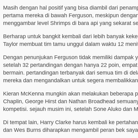
Masih dengan hal positif yang bisa diambil dari pena
pertama mereka di bawah Ferguson, meskipun dengan
menggambar level Shrimps di bara api yang sekarat s
Berharap untuk bangkit kembali dari lebih banyak keke
Taylor membuat tim tamu unggul dalam waktu 12 meni
Dengan penunjukan Ferguson tidak memiliki dampak ya
setelah 32 pertandingan dengan hanya 22 poin, empat p
bermain. pertandingan terbanyak dari semua tim di d
mereka dan mengandalkan untuk segera membalikkan 
Kieran McKenna mungkin akan melakukan beberapa pe
Chaplin, George Hirst dan Nathan Broadhead semuanya
kompetisi. sejauh musim ini, setelah Sone Aluko dan Ma
Di tempat lain, Harry Clarke harus kembali ke pert
dan Wes Burns diharapkan mengambil peran bek saya