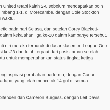
h United tetapi kalah 2-0 sebelum mendapatkan poin
imbang 1-1. di Morecambe, dengan Cole Stockton
i waktu.
tic pada hari Selasa, dan setelah Corey Blackett-
dalam kekalahan liga ke-20 dalam kampanye tersebut.
ti diri mereka terpuruk di dasar klasemen League One
 ke-23 dan tujuh terpaut dari posisi aman setelah
tu untuk mempertahankan status tingkat ketiga
nginspirasi perubahan performa, dengan Conor
Ladapo, yang telah mencetak 14 gol di semua
oolfenden dan Cameron Burgess, dengan Leif Davis