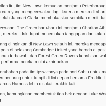
mpilan itu, tim New Lawn kemudian menjamu Peterboroug
 cara yang mengecewakan lagi, karena mereka ditahan 
etelah Jahmari Clarke membuka skor sembilan menit dar
cewaan, The Green baru-baru ini menjamu Charlton Athle
t, mereka tidak dapat menemukan tanggapan dan kalah 
ng diinginkan di New Lawn sejauh ini, mereka mendapa
oin di belakang Cambridge United yang berada di posisi
elapan terbawah, dan Forest Green Rovers kehabisan wak
performa mereka mulai akhir pekan.
rubahan pada tim Ipswichnya pada hari Sabtu untuk me
 berjuang untuk tampil di lini depan bersama Freddie 
rcus Harness lebih disukai terakhir kali.
ahanan, kemungkinan membentuk tiga bek dengan Luke W
p.