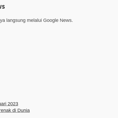
ws
aya langsung melalui Google News.
uari 2023
enak di Dunia