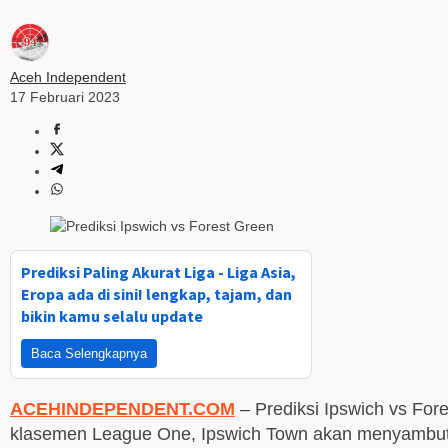
Aceh Independent
17 Februari 2023
Prediksi Paling Akurat Liga - Liga Asia,
Eropa ada di sini! lengkap, tajam, dan
bikin kamu selalu update
Baca Selengkapnya
ACEHINDEPENDENT.COM
– Prediksi Ipswich vs Fo
klasemen League One, Ipswich Town akan menyambut 