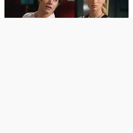
Tentang Kami
Redaksi
Kode Etik
Pedoman Media Siber
Disclaimer
Kebijakan Privasi
Jaringan Social
Facebook
Instagram