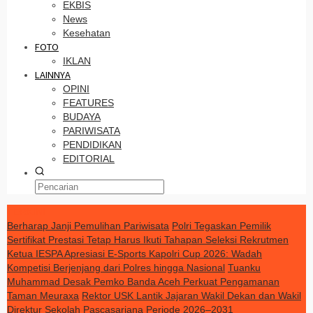
EKBIS
News
Kesehatan
FOTO
IKLAN
LAINNYA
OPINI
FEATURES
BUDAYA
PARIWISATA
PENDIDIKAN
EDITORIAL
TERKINI
Berharap Janji Pemulihan Pariwisata
Polri Tegaskan Pemilik
Sertifikat Prestasi Tetap Harus Ikuti Tahapan Seleksi Rekrutmen
Ketua IESPA Apresiasi E-Sports Kapolri Cup 2026: Wadah
Kompetisi Berjenjang dari Polres hingga Nasional
Tuanku
Muhammad Desak Pemko Banda Aceh Perkuat Pengamanan
Taman Meuraxa
Rektor USK Lantik Jajaran Wakil Dekan dan Wakil
Direktur Sekolah Pascasarjana Periode 2026–2031