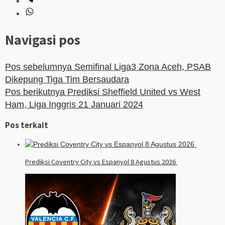
Navigasi pos
Pos sebelumnya
Semifinal Liga3 Zona Aceh, PSAB
Dikepung Tiga Tim Bersaudara
Pos berikutnya
Prediksi Sheffield United vs West
Ham, Liga Inggris 21 Januari 2024
Pos terkait
Prediksi Coventry City vs Espanyol 8 Agustus 2026