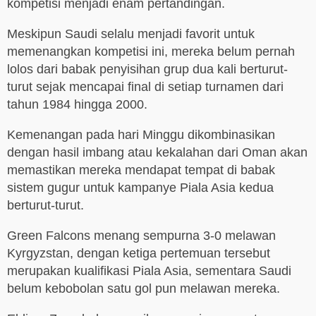
kompetisi menjadi enam pertandingan.
Meskipun Saudi selalu menjadi favorit untuk
memenangkan kompetisi ini, mereka belum pernah
lolos dari babak penyisihan grup dua kali berturut-
turut sejak mencapai final di setiap turnamen dari
tahun 1984 hingga 2000.
Kemenangan pada hari Minggu dikombinasikan
dengan hasil imbang atau kekalahan dari Oman akan
memastikan mereka mendapat tempat di babak
sistem gugur untuk kampanye Piala Asia kedua
berturut-turut.
Green Falcons menang sempurna 3-0 melawan
Kyrgyzstan, dengan ketiga pertemuan tersebut
merupakan kualifikasi Piala Asia, sementara Saudi
belum kebobolan satu gol pun melawan mereka.