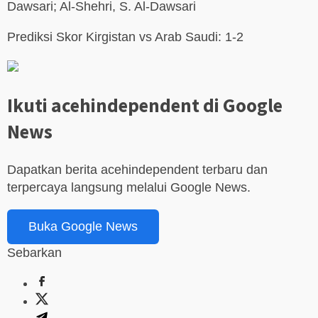
Dawsari; Al-Shehri, S. Al-Dawsari
Prediksi Skor Kirgistan vs Arab Saudi: 1-2
Ikuti acehindependent di Google
News
Dapatkan berita acehindependent terbaru dan
terpercaya langsung melalui Google News.
Buka Google News
Sebarkan