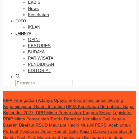
EKBIS
News
Kesehatan
FOTO
IKLAN
LAINNYA
OPINI
FEATURES
BUDAYA
PARIWISATA
PENDIDIKAN
EDITORIAL
TERKINI
FIFA Peringatkan Adanya Upaya Terkoordinasi untuk Goyang
Kepemimpinan Gianni Infantino
BPJS Kesehatan Berpotensi Gagal
Bayar Juli 2027, DPR Minta Pemerintah Tangani Serius
Legislator
PDIP Minta Pemerintah Tunda Rencana Kenaikan Gaji Kepala
Daerah
Direktur RSUD Meuraxa Hadiri Muswil PERSI Aceh untuk
Perkuat Kolaborasi Antar-Rumah Sakit
Kajian Dakwah Jumatan di
Banda Aceh Ajak Masyarakat Tingkatkan Keimanan dan Jaga