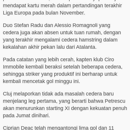
mendapat kartu merah dalam pertandingan terakhir
Liga Europa pada bulan November.
Duo Stefan Radu dan Alessio Romagnoli yang
cedera juga akan absen untuk tuan rumah, dengan
yang terakhir mengalami cedera hamstring dalam
kekalahan akhir pekan lalu dari Atalanta.
Pada catatan yang lebih cerah, kapten klub Ciro
Immobile kembali beraksi setelah beberapa cedera,
sehingga striker yang produktif ini berharap untuk
kembali mencetak gol minggu ini.
Cluj melaporkan tidak ada masalah cedera baru
menjelang leg pertama, yang berarti bahwa Petrescu
akan menurunkan starting XI dengan kekuatan penuh
pada Jumat dinihari.
Ciprian Deac telah mengantongi lima gol dan 11