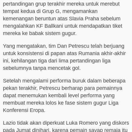
pertandingan grup terakhir mereka untuk merebut
tempat kedua di Grup G, mengamankan
kemenangan beruntun atas Slavia Praha sebelum
mengalahkan KF Ballkani untuk mendapatkan tiket
mereka ke babak sistem gugur.
Yang mengatakan, tim Dan Petrescu telah berjuang
untuk konsistensi di papan atas Rumania akhir-akhir
ini, kehilangan tiga dari lima pertandingan liga
sebelumnya tanpa mencetak gol.
Setelah mengalami performa buruk dalam beberapa
pekan terakhir, Petrescu berharap para pemainnya
dapat menemukan kembali level performa yang
membuat mereka lolos ke fase sistem gugur Liga
Konferensi Eropa.
Lazio tidak akan diperkuat Luka Romero yang diskors
pada Jumat dinihari, karena pemain sayap remaja itu