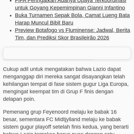
FIFA Peringatkan Adanya Upaya Terkoordinasi
untuk Goyang Kepemimpinan Gianni Infantino
Buka Turnamen Sepak Bola, Camat Lueng Bata
Harap Muncul Bibit Baru
Preview Botafogo vs Fluminense: Jadwal, Berita
Tim, dan Prediksi Skor Brasileirão 2026
Cukup adil untuk mengatakan bahwa Lazio dapat
menganggap diri mereka sangat disayangkan telah
kehilangan tempat di fase sistem gugur Liga Europa,
mengingat keempat tim di Grup F finis dengan
delapan poin.
Pemenang grup Feyenoord melaju ke babak 16
besar, sementara FC Midtjylland melaju ke babak
sistem gugur playoff setelah finis kedua, yang berarti