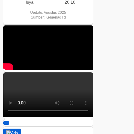
Isya
20:10
Update: Agustus 2025
Sumber: Kemenag RI