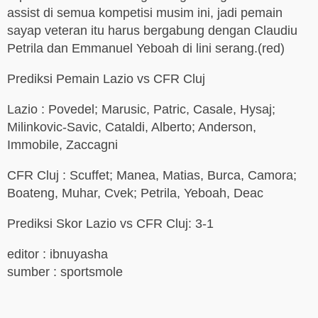
assist di semua kompetisi musim ini, jadi pemain
sayap veteran itu harus bergabung dengan Claudiu
Petrila dan Emmanuel Yeboah di lini serang.(red)
Prediksi Pemain Lazio vs CFR Cluj
Lazio : Povedel; Marusic, Patric, Casale, Hysaj;
Milinkovic-Savic, Cataldi, Alberto; Anderson,
Immobile, Zaccagni
CFR Cluj : Scuffet; Manea, Matias, Burca, Camora;
Boateng, Muhar, Cvek; Petrila, Yeboah, Deac
Prediksi Skor Lazio vs CFR Cluj: 3-1
editor : ibnuyasha
sumber : sportsmole