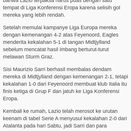
bahwa Lazio terpaksa harus puas dengan satu
tempat di Liga Konferensi Eropa karena selisih gol
mereka yang lebih rendah.
Setelah memulai kampanye Liga Europa mereka
dengan kemenangan 4-2 atas Feyenoord, Eagles
menderita kekalahan 5-1 di tangan Midtjylland
sebelum mencatat hasil imbang berturut-turut
melawan Sturm Graz.
Sisi Maurizio Sarri berhasil membalas dendam
mereka di Midtjylland dengan kemenangan 2-1, tetapi
kekalahan 1-0 dari Feyenoord membuat klub Italia itu
finis ketiga di Grup F dan jatuh ke Liga Konferensi
Eropa.
Kembali ke rumah, Lazio telah merosot ke urutan
keenam di tabel Serie A menyusul kekalahan 2-0 dari
Atalanta pada hari Sabtu, jadi Sarri dan para