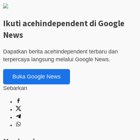
Ikuti acehindependent di Google
News
Dapatkan berita acehindependent terbaru dan
terpercaya langsung melalui Google News.
Buka Google News
Sebarkan