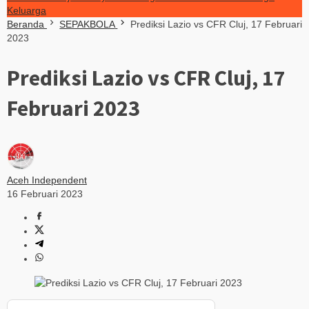
Keluarga
Beranda
SEPAKBOLA
Prediksi Lazio vs CFR Cluj, 17 Februari
2023
Prediksi Lazio vs CFR Cluj, 17
Februari 2023
Aceh Independent
16 Februari 2023