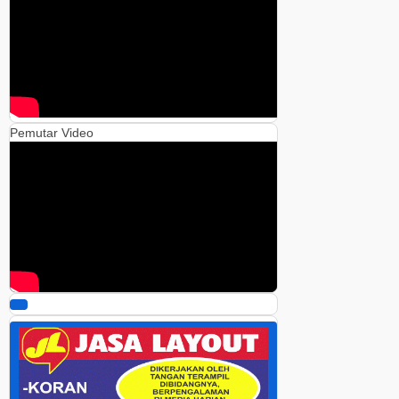
Pemutar Video
00:00
00:00
05:42