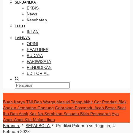
SERBANEKA
EKBIS
News
Kesehatan
FOTO
IKLAN
LAINNYA
OPINI
FEATURES
BUDAYA
PARIWISATA
PENDIDIKAN
EDITORIAL
TERKINI
Buah Karya TNI Dan Warga Masuki Tahap Akhir
Cor Pondasi Blok
Angkur Jembatan Gantung
Gebrakan Posyandu Aceh Besar Buat
Ibu Dan Anak
Kak Na Serahkan Sesuatu Bikin Penasaran
Ayo
Anak-Anak Kita Makan Ikan
Beranda
SEPAKBOLA
Prediksi Palermo vs Reggina, 4
Februari 2023