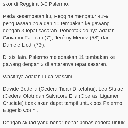
skor di Reggina 3-0 Palermo.
Pada kesempatan itu, Reggina mengatur 41%
penguasaan bola dan 10 tembakan ke gawang
dengan 3 tepat sasaran. Pencetak golnya adalah
Giovanni Fabbian (7′), Jérémy Ménez (58′) dan
Daniele Liotti (73′).
Di sisi lain, Palermo melepaskan 11 tembakan ke
gawang dengan 3 di antaranya tepat sasaran.
Wasitnya adalah Luca Massimi.
Davide Bettella (Cedera Tidak Diketahui), Leo Stulac
(Cedera Otot) dan Salvatore Elia (Operasi Ligamen
Cruciate) tidak akan dapat tampil untuk bos Palermo
Eugenio Corini.
Dengan skuad yang benar-benar bebas cedera untuk