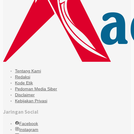
Tentang Kami
Redaksi
Kode Etik
Pedoman Media Siber
Disclaimer
Kebijakan Privasi
Jaringan Social
Facebook
Instagram