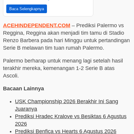
Baca Selengkapnya
ACEHINDEPENDENT.COM
– Prediksi Palermo vs
Reggina, Reggina akan menjadi tim tamu di Stadio
Renzo Barbera pada hari Minggu untuk pertandingan
Serie B melawan tim tuan rumah Palermo.
Palermo berharap untuk menang lagi setelah hasil
terakhir mereka, kemenangan 1-2 Serie B atas
Ascoli.
Bacaan Lainnya
USK Championship 2026 Berakhir Ini Sang
Juaranya
Prediksi Hradec Kralove vs Besiktas 6 Agustus
2026
Prediksi Benfica vs Hearts 6 Agustus 2026