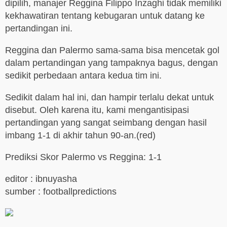
dipilih, manajer Reggina Filippo Inzaghi tidak memiliki
kekhawatiran tentang kebugaran untuk datang ke
pertandingan ini.
Reggina dan Palermo sama-sama bisa mencetak gol
dalam pertandingan yang tampaknya bagus, dengan
sedikit perbedaan antara kedua tim ini.
Sedikit dalam hal ini, dan hampir terlalu dekat untuk
disebut. Oleh karena itu, kami mengantisipasi
pertandingan yang sangat seimbang dengan hasil
imbang 1-1 di akhir tahun 90-an.(red)
Prediksi Skor Palermo vs Reggina: 1-1
editor : ibnuyasha
sumber : footballpredictions