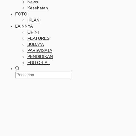
News
Kesehatan
FOTO
IKLAN
LAINNYA
OPINI
FEATURES
BUDAYA
PARIWISATA
PENDIDIKAN
EDITORIAL