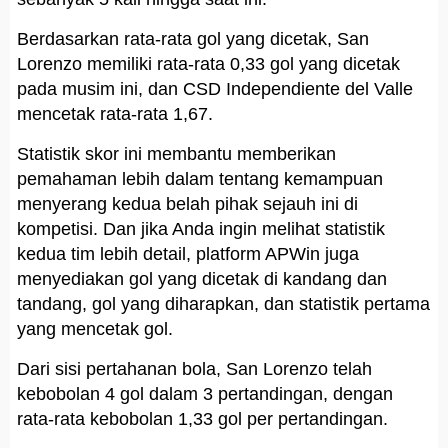
Berdasarkan rata-rata gol yang dicetak, San
Lorenzo memiliki rata-rata 0,33 gol yang dicetak
pada musim ini, dan CSD Independiente del Valle
mencetak rata-rata 1,67.
Statistik skor ini membantu memberikan
pemahaman lebih dalam tentang kemampuan
menyerang kedua belah pihak sejauh ini di
kompetisi. Dan jika Anda ingin melihat statistik
kedua tim lebih detail, platform APWin juga
menyediakan gol yang dicetak di kandang dan
tandang, gol yang diharapkan, dan statistik pertama
yang mencetak gol.
Dari sisi pertahanan bola, San Lorenzo telah
kebobolan 4 gol dalam 3 pertandingan, dengan
rata-rata kebobolan 1,33 gol per pertandingan.