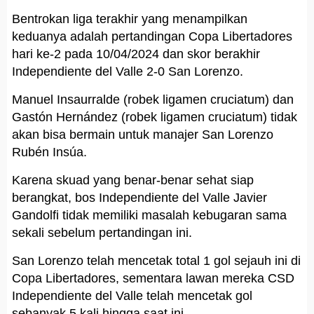
Bentrokan liga terakhir yang menampilkan
keduanya adalah pertandingan Copa Libertadores
hari ke-2 pada 10/04/2024 dan skor berakhir
Independiente del Valle 2-0 San Lorenzo.
Manuel Insaurralde (robek ligamen cruciatum) dan
Gastón Hernández (robek ligamen cruciatum) tidak
akan bisa bermain untuk manajer San Lorenzo
Rubén Insúa.
Karena skuad yang benar-benar sehat siap
berangkat, bos Independiente del Valle Javier
Gandolfi tidak memiliki masalah kebugaran sama
sekali sebelum pertandingan ini.
San Lorenzo telah mencetak total 1 gol sejauh ini di
Copa Libertadores, sementara lawan mereka CSD
Independiente del Valle telah mencetak gol
sebanyak 5 kali hingga saat ini.