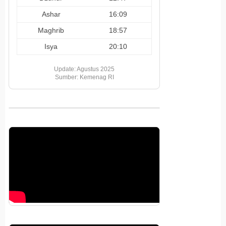
Ashar
16:09
Maghrib
18:57
Isya
20:10
Update: Agustus 2025
Sumber: Kemenag RI