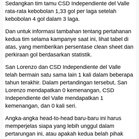
Sedangkan tim tamu CSD Independiente del Valle
rata-rata kebobolan 1,33 gol per laga setelah
kebobolan 4 gol dalam 3 laga.
Dan untuk informasi tambahan tentang pertahanan
kedua tim selama kampanye saat ini, lihat tabel di
atas, yang memberikan persentase clean sheet dan
perkiraan gol berdasarkan statistik.
San Lorenzo dan CSD Independiente del Valle
telah bermain satu sama lain 1 kali dalam beberapa
tahun terakhir. Dalam pertandingan tersebut, San
Lorenzo mendapatkan 0 kemenangan, CSD
Independiente del Valle mendapatkan 1
kemenangan, dan 0 kali seri.
Angka-angka head-to-head baru-baru ini harus
memperjelas siapa yang lebih unggul dalam
pertarungan ini, atau apakah kedua belah pihak