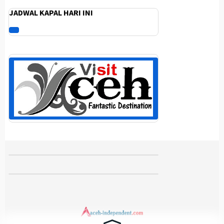
JADWAL KAPAL HARI INI