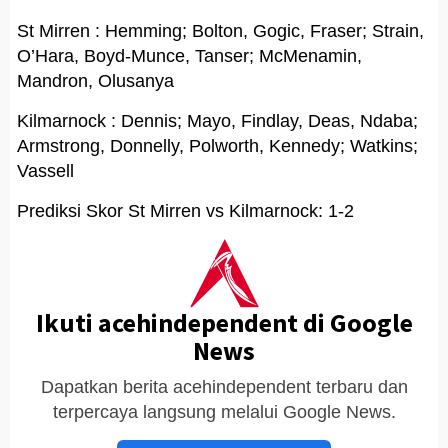
St Mirren : Hemming; Bolton, Gogic, Fraser; Strain,
O’Hara, Boyd-Munce, Tanser; McMenamin,
Mandron, Olusanya
Kilmarnock : Dennis; Mayo, Findlay, Deas, Ndaba;
Armstrong, Donnelly, Polworth, Kennedy; Watkins;
Vassell
Prediksi Skor St Mirren vs Kilmarnock: 1-2
Ikuti acehindependent di Google
News
Dapatkan berita acehindependent terbaru dan
terpercaya langsung melalui Google News.