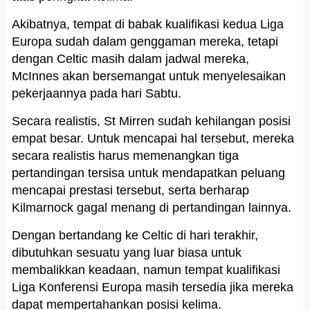
Akibatnya, tempat di babak kualifikasi kedua Liga
Europa sudah dalam genggaman mereka, tetapi
dengan Celtic masih dalam jadwal mereka,
McInnes akan bersemangat untuk menyelesaikan
pekerjaannya pada hari Sabtu.
Secara realistis, St Mirren sudah kehilangan posisi
empat besar. Untuk mencapai hal tersebut, mereka
secara realistis harus memenangkan tiga
pertandingan tersisa untuk mendapatkan peluang
mencapai prestasi tersebut, serta berharap
Kilmarnock gagal menang di pertandingan lainnya.
Dengan bertandang ke Celtic di hari terakhir,
dibutuhkan sesuatu yang luar biasa untuk
membalikkan keadaan, namun tempat kualifikasi
Liga Konferensi Europa masih tersedia jika mereka
dapat mempertahankan posisi kelima.