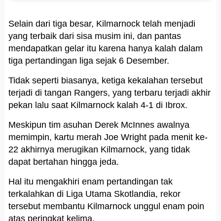
Selain dari tiga besar, Kilmarnock telah menjadi
yang terbaik dari sisa musim ini, dan pantas
mendapatkan gelar itu karena hanya kalah dalam
tiga pertandingan liga sejak 6 Desember.
Tidak seperti biasanya, ketiga kekalahan tersebut
terjadi di tangan Rangers, yang terbaru terjadi akhir
pekan lalu saat Kilmarnock kalah 4-1 di Ibrox.
Meskipun tim asuhan Derek McInnes awalnya
memimpin, kartu merah Joe Wright pada menit ke-
22 akhirnya merugikan Kilmarnock, yang tidak
dapat bertahan hingga jeda.
Hal itu mengakhiri enam pertandingan tak
terkalahkan di Liga Utama Skotlandia, rekor
tersebut membantu Kilmarnock unggul enam poin
atas peringkat kelima.