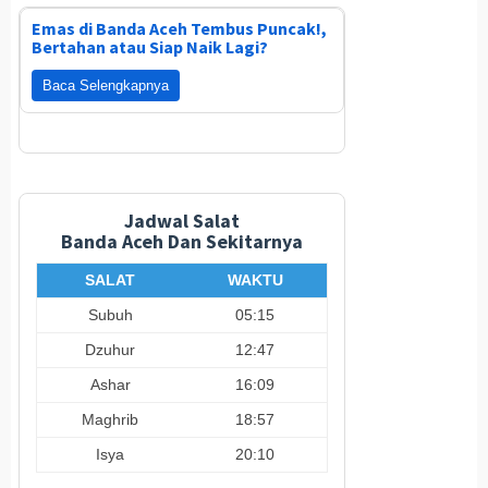
Emas di Banda Aceh Tembus Puncak!,
Bertahan atau Siap Naik Lagi?
Baca Selengkapnya
Jadwal Salat
Banda Aceh Dan Sekitarnya
SALAT
WAKTU
Subuh
05:15
Dzuhur
12:47
Ashar
16:09
Maghrib
18:57
Isya
20:10