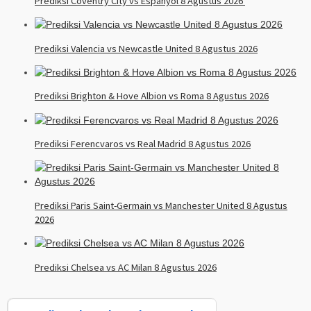
Prediksi Coventry City vs Espanyol 8 Agustus 2026
Prediksi Valencia vs Newcastle United 8 Agustus 2026
Prediksi Brighton & Hove Albion vs Roma 8 Agustus 2026
Prediksi Ferencvaros vs Real Madrid 8 Agustus 2026
Prediksi Paris Saint-Germain vs Manchester United 8 Agustus
2026
Prediksi Chelsea vs AC Milan 8 Agustus 2026