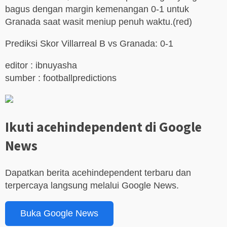
bagus dengan margin kemenangan 0-1 untuk
Granada saat wasit meniup penuh waktu.(red)
Prediksi Skor Villarreal B vs Granada: 0-1
editor : ibnuyasha
sumber : footballpredictions
Ikuti acehindependent di Google
News
Dapatkan berita acehindependent terbaru dan
terpercaya langsung melalui Google News.
Buka Google News