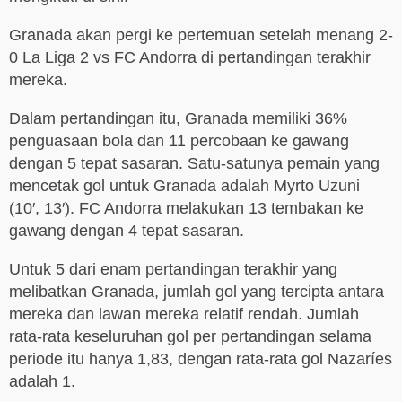
Granada akan pergi ke pertemuan setelah menang 2-
0 La Liga 2 vs FC Andorra di pertandingan terakhir
mereka.
Dalam pertandingan itu, Granada memiliki 36%
penguasaan bola dan 11 percobaan ke gawang
dengan 5 tepat sasaran. Satu-satunya pemain yang
mencetak gol untuk Granada adalah Myrto Uzuni
(10′, 13′). FC Andorra melakukan 13 tembakan ke
gawang dengan 4 tepat sasaran.
Untuk 5 dari enam pertandingan terakhir yang
melibatkan Granada, jumlah gol yang tercipta antara
mereka dan lawan mereka relatif rendah. Jumlah
rata-rata keseluruhan gol per pertandingan selama
periode itu hanya 1,83, dengan rata-rata gol Nazaríes
adalah 1.