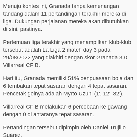
Menuju kontes ini, Granada tanpa kemenangan
tandang dalam 11 pertandingan terakhir mereka di
liga. Dukungan perjalanan mereka akan dibutuhkan
di sini, pastinya.
Pertemuan liga terakhir yang menampilkan klub-klub
tersebut adalah La Liga 2 match day 3 pada
29/08/2022 yang diakhiri dengan skor Granada 3-0
Villarreal CF B.
Hari itu, Granada memiliki 51% penguasaan bola dan
6 tembakan tepat sasaran dengan 4 tepat sasaran.
Pencetak golnya adalah Myrto Uzuni (1′, 12′, 82′).
Villarreal CF B melakukan 6 percobaan ke gawang
dengan 0 di antaranya tepat sasaran.
Pertandingan tersebut dipimpin oleh Daniel Trujillo
Suárez.