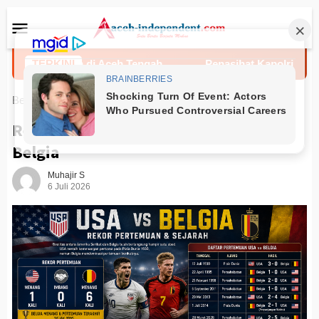
Loncat
Menu
ke
Mobile
konten
aran di Aceh Tengah
TERKINI
Penasihat Kapolri Dorong Ekshuma
Beranda
SEPAKBOLA
Rekor Pertemuan dan Sejarah USA vs
Belgia
Muhajir S
6 Juli 2026