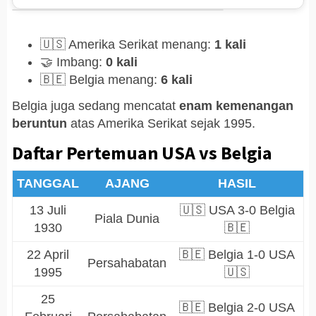
🇺🇸 Amerika Serikat menang:
1 kali
🤝 Imbang:
0 kali
🇧🇪 Belgia menang:
6 kali
Belgia juga sedang mencatat
enam kemenangan
beruntun
atas Amerika Serikat sejak 1995.
Daftar Pertemuan USA vs Belgia
TANGGAL
AJANG
HASIL
13 Juli
🇺🇸 USA 3-0 Belgia
Piala Dunia
1930
🇧🇪
22 April
🇧🇪 Belgia 1-0 USA
Persahabatan
1995
🇺🇸
25
🇧🇪 Belgia 2-0 USA