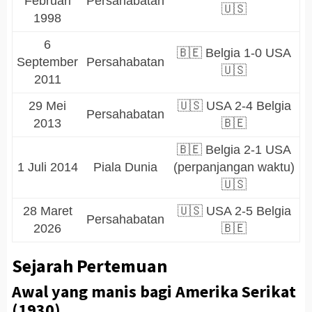
Februari
Persahabatan
🇺🇸
1998
6
🇧🇪 Belgia 1-0 USA
September
Persahabatan
🇺🇸
2011
29 Mei
🇺🇸 USA 2-4 Belgia
Persahabatan
2013
🇧🇪
🇧🇪 Belgia 2-1 USA
1 Juli 2014
Piala Dunia
(perpanjangan waktu)
🇺🇸
28 Maret
🇺🇸 USA 2-5 Belgia
Persahabatan
2026
🇧🇪
Sejarah Pertemuan
Awal yang manis bagi Amerika Serikat
(1930)