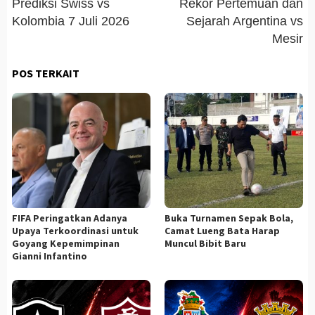
pos
Prediksi Swiss vs
Rekor Pertemuan dan
Kolombia 7 Juli 2026
Sejarah Argentina vs
Mesir
POS TERKAIT
FIFA Peringatkan Adanya
Buka Turnamen Sepak Bola,
Upaya Terkoordinasi untuk
Camat Lueng Bata Harap
Goyang Kepemimpinan
Muncul Bibit Baru
Gianni Infantino