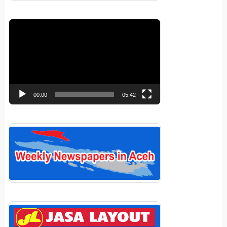
Pemutar
Video
00:00
05:42