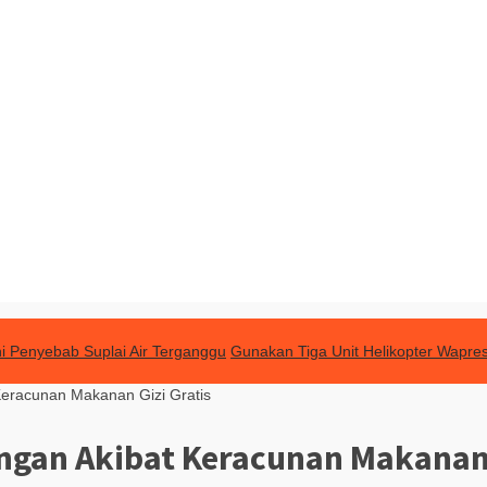
ni Penyebab Suplai Air Terganggu
Gunakan Tiga Unit Helikopter Wapres
eracunan Makanan Gizi Gratis
gan Akibat Keracunan Makanan 