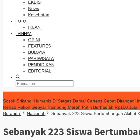
EKBIS
News
Kesehatan
FOTO
IKLAN
LAINNYA
OPINI
FEATURES
BUDAYA
PARIWISATA
PENDIDIKAN
EDITORIAL
TERKINI
Sosok Srikandi Humanis Di Satgas Damai Cartenz
Cepat Ditangani I
Rehab Rekon
Gebyar Kampung Merah Putih Berhadiah Rp150 Juta
Beranda
Nasional
Sebanyak 223 Siswa Bertumbangan Akibat K
Sebanyak 223 Siswa Bertumban