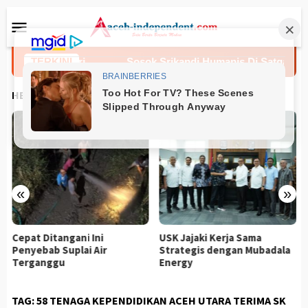
Loncat
Menu
ke
Mobile
konten
ksa Mabes Polri
TERKINI
Sosok Srikandi Humanis Di Satgas Dama
HEADLINES
«
»
Cepat Ditangani Ini
USK Jajaki Kerja Sama
Penyebab Suplai Air
Strategis dengan Mubadala
Terganggu
Energy
TAG:
58 TENAGA KEPENDIDIKAN ACEH UTARA TERIMA SK