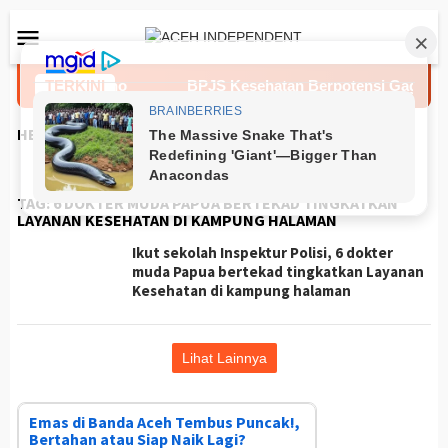
Loncat
Menu
ke
Mobile
konten
ianni Infantino
TERKINI
BPJS Kesehatan Berpotensi Gagal Bayar
HEADLINES
TAG:
6 DOKTER MUDA PAPUA BERTEKAD TINGKATKAN
LAYANAN KESEHATAN DI KAMPUNG HALAMAN
Ikut sekolah Inspektur Polisi, 6 dokter
muda Papua bertekad tingkatkan Layanan
Kesehatan di kampung halaman
Lihat Lainnya
Emas di Banda Aceh Tembus Puncak!,
Bertahan atau Siap Naik Lagi?