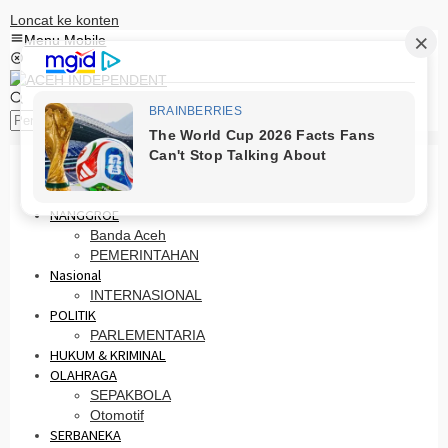
Loncat ke konten
Menu Mobile
Pencarian
HOME
PRO OTONOMI
NANGGROE
Banda Aceh
PEMERINTAHAN
Nasional
INTERNASIONAL
POLITIK
PARLEMENTARIA
HUKUM & KRIMINAL
OLAHRAGA
SEPAKBOLA
Otomotif
SERBANEKA