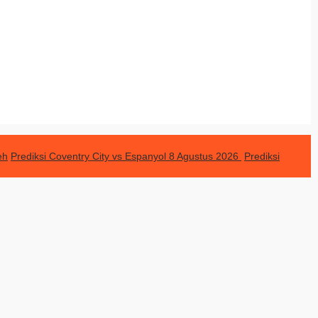
eh
Prediksi Coventry City vs Espanyol 8 Agustus 2026
Prediksi