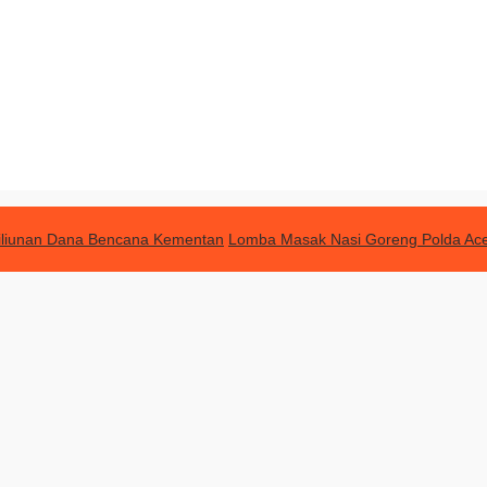
Triliunan Dana Bencana Kementan
Lomba Masak Nasi Goreng Polda Ac