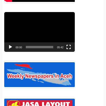
Pemutar
Video
00:00
05:42