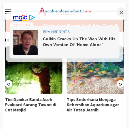
Loncat
Menu
ke
Mobile
konten
ehamilan
TERKINI
Warga Kota Banda Aceh Bisa Ganti Foto KTP Se
HEADLINES
«
»
Tim Damkar Banda Aceh
Tips Sederhana Menjaga
Evakuasi Sarang Tawon di
Kebersihan Aquarium agar
Cot Mesjid
Air Tetap Jernih