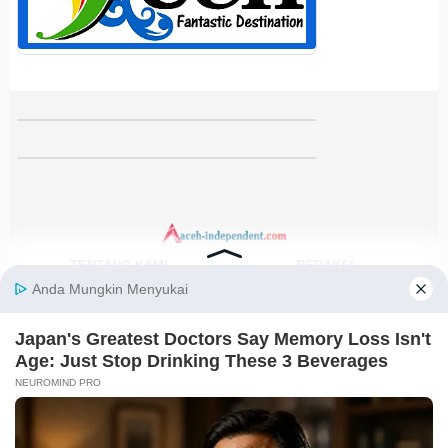
TENTANG KAMI
REDAKSI
KODE ETIK
PEDOMAN MEDIA SIBER
DISCLAIMER
KEBIJAKAN PRIVASI
JARINGAN SOCIAL
Facebook
Instagram
Youtube
RSS