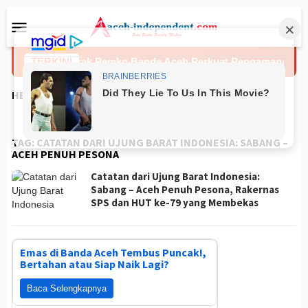
Loncat
Menu
ke
Mobile
konten
hammad Desak Pemko Banda Aceh Perkuat Pengamanan Taman
TERKINI
HEADLINES
TAG:
CATATAN DARI UJUNG BARAT INDONESIA: SABANG –
ACEH PENUH PESONA
Catatan dari Ujung Barat Indonesia:
Sabang – Aceh Penuh Pesona, Rakernas
SPS dan HUT ke-79 yang Membekas
Emas di Banda Aceh Tembus Puncak!,
Bertahan atau Siap Naik Lagi?
Baca Selengkapnya