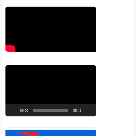
Pemutar
Video
00:00
05:42