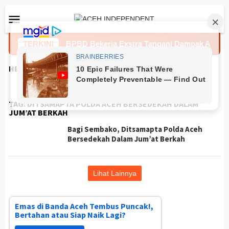
Loncat
Menu
ke
Mobile
konten
Race Day
TERKINI
BPBD Bekerja Exstra Tangani Dampak Angin 
HEADLINES
TAG:
DITSAMAPTA POLDA ACEH BERSEDEKAH DALAM
JUM’AT BERKAH
Bagi Sembako, Ditsamapta Polda Aceh
Bersedekah Dalam Jum’at Berkah
Lihat Lainnya
Emas di Banda Aceh Tembus Puncak!,
Bertahan atau Siap Naik Lagi?